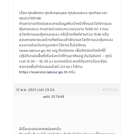
เรียน คุณBbths คุณEmployee คุณbooboo คุณFew และ
คุณSJ785148
ท่านสามารถติดต่อสอบถามข้อมูลกับเจ้าหน้าที่กรมสวัสดิการและ
คุ้มครองแรง ทางสายด่วนกระทรวงแรงงาน 1506 กด 3 กรม
สวัสดิการและคุ้มครองแรง หรือโทรศัพท์สายด่วน 1546 หรือ
สอบถามหมายเลขโทรศัพท์ของสำนักงานสวัสดิการและคุ้มครอง
แรงงานจังหวัด/กรุงเทพฯ ได้จากเว็บไซต์กรม
(www.labour.go.th) เมนู ติดต่อกรม เพื่อติดต่อเจ้าหน้าที่ที่
ปฏิบัติงานในพื้นที่หรือจังหวัดที่ท่านอาศัยอยู่ (ในวันจันทร์ – ศุกร์
เวลา 8.30 – 16.30 น.) และกรณีประสงค์ต้องการร้องเรียน
สามารถยื่นคำร้องออนไลน์ (24 ชม.) ได้ทาง
https://eservice.labour.go.th
ครับ
12 พ.ย. 2021 เวลา 23:24
#257649
adtt 257649
มีเรื่องจะสอบถามหน่อยครับ