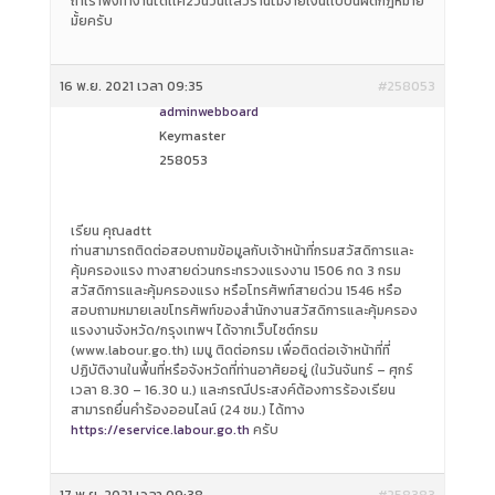
ถ้าเราพึ่งทำงานได้เเค่2วันวันเเล้วร้านไม่จ่ายเงินเเบบนี้ผิดกฎหมาย
มั้ยครับ
16 พ.ย. 2021 เวลา 09:35
#258053
adminwebboard
Keymaster
258053
เรียน คุณadtt
ท่านสามารถติดต่อสอบถามข้อมูลกับเจ้าหน้าที่กรมสวัสดิการและ
คุ้มครองแรง ทางสายด่วนกระทรวงแรงงาน 1506 กด 3 กรม
สวัสดิการและคุ้มครองแรง หรือโทรศัพท์สายด่วน 1546 หรือ
สอบถามหมายเลขโทรศัพท์ของสำนักงานสวัสดิการและคุ้มครอง
แรงงานจังหวัด/กรุงเทพฯ ได้จากเว็บไซต์กรม
(www.labour.go.th) เมนู ติดต่อกรม เพื่อติดต่อเจ้าหน้าที่ที่
ปฏิบัติงานในพื้นที่หรือจังหวัดที่ท่านอาศัยอยู่ (ในวันจันทร์ – ศุกร์
เวลา 8.30 – 16.30 น.) และกรณีประสงค์ต้องการร้องเรียน
สามารถยื่นคำร้องออนไลน์ (24 ชม.) ได้ทาง
https://eservice.labour.go.th
ครับ