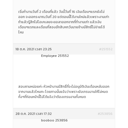
เริ่มทำงานวันที่ 2 เดือนที่แล้ว วันนี้วันที่ 16 เงินเดือนๆแรกยังไม่
ออก จะออกระมาณวันที่ 20 แต่ตอนนี้ได้งานใหม่แล้วเพราะงานเก่า
ทำแล้วรู้สึกไม่โอเคเลยจะขอลาออกจากที่ทำงานเก่า แล้วเงิน
เดือนๆแรกและเดือนที่สองอีกสิบหกวันนายจ้างมีสิทธิ์ไม่จ่ายได้
ไหม
18 ต.ค. 2021 เวลา 23:25
#251552
Employee 251552
สอบถามหน่อยค่ะ หัวหน้างานมีสิทธิ์ที่จะไม่อนุมัติเงินเดือนหลังออก
จากงานแล้วไหมคะ โดยทางนั้นแจ้งว่าเพราะยังเทรนงานให้ไม่หมด
ทั้งๆที่ก่อนหน้านี้ไม่ได้แจ้งว่าต้องเทรนงานทั้งหมด
28 ต.ค. 2021 เวลา 17:32
#253856
booboo 253856