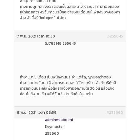
สิ้นสุดการวันที่1ธันวาคม
ทางฝ่ายบุคคลแจ้งว่า ตอนเซ็นต์สัญญาจ้างระบุว่า ถ้าลาออกล่วง
หน้าน้อยกว่า 45วันทางบริษัทจะจ่ายเงินเดือนฝห้เพียง50%ของค่า
จ้าง อันนี้บริษัททำถูกหรือไม่คะ
7 พ.ย. 2021 เวลา 10:30
#255645
SJ785148 255645
ทำงานมา 5 เดือน เป็นพนักงานประจำ แต่สัญญาบอกว่าต้อง
ทำงานอย่างน้อย 1 ปี สามารถลาออกได้ไหมครับ แล้วถ้าบริษัทมี
การหักเงินประกันเพื่อให้เราแจ้งลาออกภายใน 30 วัน แล้วแจ้ง
ก่อนไม่ถึง 30 วัน จะได้รับเงินประกันคืนไหมครับ
8 พ.ย. 2021 เวลา 08:59
#255660
adminwebboard
Keymaster
255660