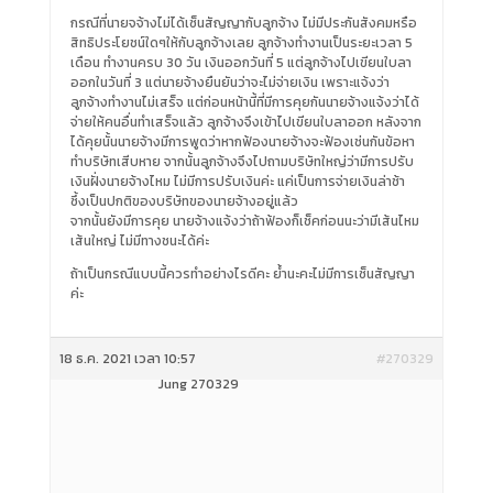
กรณีที่นายจจ้างไม่ได้เซ็นสัญญากับลูกจ้าง ไม่มีประกันสังคมหรือ
สิทธิประโยชน์ใดๆให้กับลูกจ้างเลย ลูกจ้างทำงานเป็นระยะเวลา 5
เดือน ทำงานครบ 30 วัน เงินออกวันที่ 5 แต่ลูกจ้างไปเขียนใบลา
ออกในวันที่ 3 แต่นายจ้างยืนยันว่าจะไม่จ่ายเงิน เพราะแจ้งว่า
ลูกจ้างทำงานไม่เสร็จ แต่ก่อนหน้านี้ที่มีการคุยกันนายจ้างแจ้งว่าได้
จ่ายให้คนอื่นทำเสร็จแล้ว ลูกจ้างจึงเข้าไปเขียนใบลาออก หลังจาก
ได้คุยนั้นนายจ้างมีการพูดว่าหากฟ้องนายจ้างจะฟ้องเช่นกันข้อหา
ทำบริษัทเสีบหาย จากนั้นลูกจ้างจึงไปถามบริษัทใหญ่ว่ามีการปรับ
เงินฝั่งนายจ้างไหม ไม่มีการปรับเงินค่ะ แค่เป็นการจ่ายเงินล่าช้า
ซึ้งเป็นปกติของบริษัทของนายจ้างอยู่แล้ว
จากนั้นยังมีการคุย นายจ้างแจ้งว่าถ้าฟ้องก็เช็คก่อนนะว่ามีเส้นไหม
เส้นใหญ่ ไม่มีทางชนะได้ค่ะ
ถ้าเป็นกรณีแบบนี้ควรทำอย่างไรดีคะ ย้ำนะคะไม่มีการเซ็นสัญญา
ค่ะ
18 ธ.ค. 2021 เวลา 10:57
#270329
๋Jung 270329