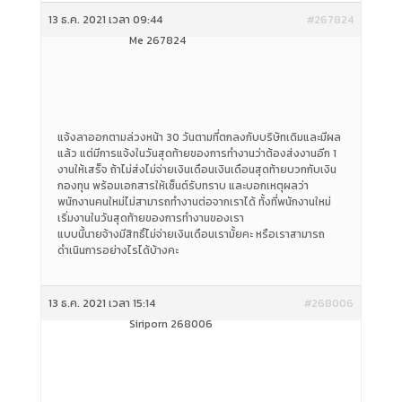
13 ธ.ค. 2021 เวลา 09:44
#267824
Me 267824
แจ้งลาออกตามล่วงหน้า 30 วันตามที่ตกลงกับบริษัทเดิมและมีผล
แล้ว แต่มีการแจ้งในวันสุดท้ายของการทำงานว่าต้องส่งงานอีก 1
งานให้เสร็จ ถ้าไม่ส่งไม่จ่ายเงินเดือนเงินเดือนสุดท้ายบวกกับเงิน
กองทุน พร้อมเอกสารให้เซ็นต์รับทราบ และบอกเหตุผลว่า
พนักงานคนใหม่ไม่สามารถทำงานต่อจากเราได้ ทั้งที่พนักงานใหม่
เริ่มงานในวันสุดท้ายของการทำงานของเรา
แบบนี้นายจ้างมีสิทธิ์ไม่จ่ายเงินเดือนเรามั้ยคะ หรือเราสามารถ
ดำเนินการอย่างไรได้บ้างคะ
13 ธ.ค. 2021 เวลา 15:14
#268006
Siriporn 268006