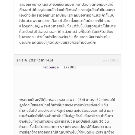
ลาออกเพราะว่าไม่สบายวันนั้นเลยอยากลาป่วย แต่คือก่อนหน้านี้
ต้องลาไปทำธรุบ่อยแล้วหัวหน้าก็เพ่งเล็งเราอยู่แล้วเค้าก็บอกเรา
เองว่าจะให้เราออกถ้าเราลาบ่อย เราเลยขอลาออกแล้วเค้าก็แบบ
ไม่พอใจเพราะคนขาด คือเราไม่ไหวตั้งแต่อาทิตย์แรกๆที่ทำงาน
แล้วแต่ทนอยู่เพราะสงสารคนในทีม แต่วันนั้นมันสุดๆแล้ว ไม่สบาย
ก็ลาป่วยไม่ได้เลยลาออกค่ะ) แล้วนายจ้างก็ไม่ได้เรียกให้ไปเขียน
ใบลาออก แล้วเมื่อเช้ามืดของวันเงินเดือนออกเงินเราเข้ามาใน
บัญชีค่ะ แต่ตอนนี้ถูกตัดไปหมดแล้วควรทำยังไงดีค่ะ
24 ธ.ค. 2021 เวลา 14:51
#272865
labourqa
272865
พระราชบัญญัติคุ้มครองแรงงาน พ.ศ. 2541 มาตรา 32 กำหนดให้
ลูกจ้างมีสิทธิลาป่วยได้เท่าที่ป่วยจริง การลาป่วยตั้งแต่ 3 วัน
ทำงานขึ้นไป นายจ้างอาจให้ลูกจ้างแสดงใบรับรองแพทย์ได้ และ
นายจ้างมีหน้าที่ต้องจ่ายค่าจ้างให้แก่ลูกจ้างในวันลาป่วยเท่ากับค่า
จ้างในวันทำงานตามระยะเวลาที่ลาป่วย แต่ปีหนึ่งไม่เกิน 30 วัน
ทำงาน ซึ่งเป็นไปตามมาตรา 57 แห่งพระรบัญญัติดังกล่าว และ
การที่ลูกจ้างลาออกกรณีสัญญาจ้างไม่มีกำหนดระยะเวลา ลูกจ้าง