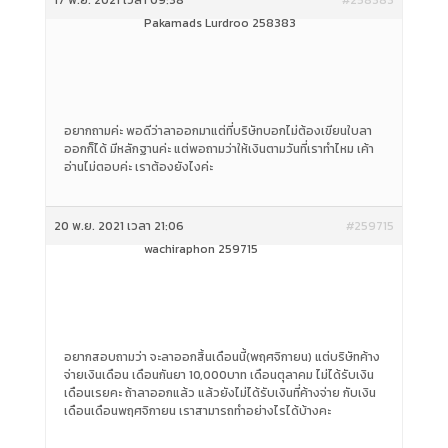
17 พ.ย. 2021 เวลา 09:38
#258383
Pakamads Lurdroo 258383
อยากถามค่ะ พอดีว่าลาออกมาแต่ที่บริษัทบอกไม่ต้องเขียนใบลา
ออกก็ได้ มีหลักฐานค่ะ แต่พอถามว่าให้เงินตามวันที่เราทำไหม เค้า
อ่านไม่ตอบค่ะ เราต้องยังไงค่ะ
20 พ.ย. 2021 เวลา 21:06
#259715
wachiraphon 259715
อยากสอบถามว่า จะลาออกสิ้นเดือนนี้(พฤศจิกายน) แต่บริษัทค้าง
จ่ายเงินเดือน เดือนกันยา 10,000บาท เดือนตุลาคม ไม่ได้รับเงิน
เดือนเรยคะ ถ้าลาออกแล้ว แล้วยังไม่ได้รับเงินที่ค้างจ่าย กับเงิน
เดือนเดือนพฤศจิกายน เราสามารถทำอย่างไรได้บ้างคะ