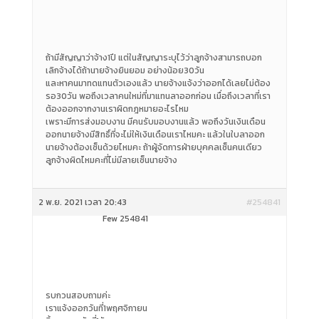
ถ้ามีสัญญาว่าจ้าง1ปี แต่ในสัญญาระบุไว้ว่าลูกจ้างสามารถบอก
เลิกจ้างได้ถ้านายจ้างยินยอม อย่างน้อย30วัน
และหาคนมาทดแทนตัวเองแล้ว นายจ้างแจ้งว่าออกได้เลยไม่ต้อง
รอ30วัน พอถึงเวลาคนใหม่ที่มาแทนลาออกก่อน เมื่อถึงเวลาที่เรา
ต้องออกจากงานเราผิดกฎหมายอะไรไหม
เพราะมีการส่งมอบงาน มีคนรับมอบงานแล้ว พอถึงวันเงินเดือน
ออกนายจ้างมีสิทธิ์ที่จะไม่ให้เงินเดือนเราไหมคะ แล้วในใบลาออก
นายจ้างต้องเซ็นด้วยไหมคะ ถ้าผู้จัดการฝ่ายบุคคลเซ็นคนเดียว
ลูกจ้างผิดไหมคะที่ไม่มีลายเซ็นนายจ้าง
2 พ.ย. 2021 เวลา 20:43
#254841
Few 254841
รบกวนสอบถามค่ะ
เราแจ้งออกวันที่1พฤศจิกายน