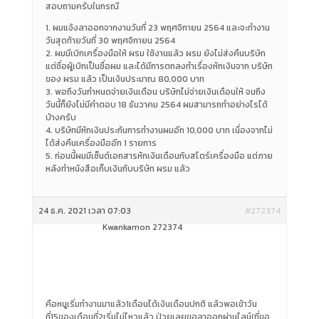
สอบถามครับในกรณี
1. ผมแจ้งลาออกจากงานวันที่ 23 พฤศจิกายน 2564 และจะทำงาน
วันสุดท้ายวันที่ 30 พฤศจิกายน 2564
2. ผมมีเบิกเครื่องมือให้ ผรม ใช้งานแล้ว ผรม ยังไม่ส่งคืนบริษัท
แต่ชื่อผู้เบิกเป็นชื่อผม และได้มีการตกลงทำเรื่องหักเงินจาก บริษัท
ของ ผรม แล้ว เป็นเงินประมาณ 80,000 บาท
3. พอถึงวันกำหนดจ่ายเงินเดือน บริษัทไม่จ่ายเงินเดือนให้ จนถึง
วันนี้ก็ยังไม่มีคำตอบ 18 ธันวาคม 2564 ผมสามารถทำอย่างไรได้
บ้างครับ
4. บริษัทมีหักเงินประกันการทำงานผมอีก 10,000 บาท เนื่องจากไม่
ได้ส่งคืนเครื่องมืออีก 1 รายการ
5. ก่อนนี้ผมมีเซ็นต์เอกสารหักเงินเดือนกับสโตร์เครื่องมือ แต่ภาย
หลังทำหนังสือเก็บเงินกับบริษัท ผรม แล้ว
24 ธ.ค. 2021 เวลา 07:03
#272374
Kwankamon 272374
คือหนูเริ่มทำงานมาแล้ว1เดือนได้เงินเดือนปกติ แล้วพอเข้าวัน
ที่15ของเดือนที่2เริ่มไม่ไหวแล้ว ป่วยเลยขอลาออกผ่านไลน์(ที่ขอ