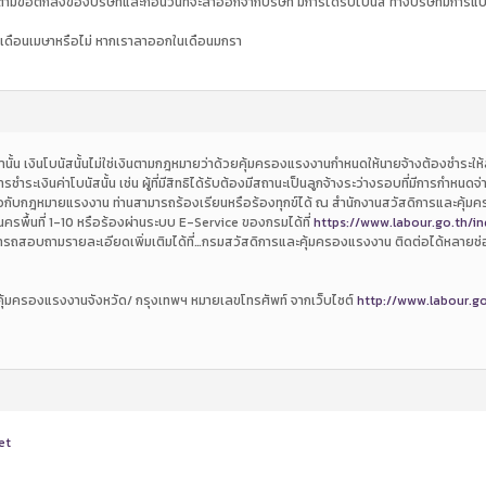
ข้อตกลงของบริษัทและก่อนวันที่จะลาออกจากบริษัท มีการได้รับโบนัส ทางบริษัทมีการแบ่ง
ัสในเดือนเมษาหรือไม่ หากเราลาออกในเดือนมกรา
นั้น เงินโบนัสนั้นไม่ใช่เงินตามกฎหมายว่าด้วยคุ้มครองแรงงานกำหนดให้นายจ้างต้องชำระให้ล
ำระเงินค่าโบนัสนั้น เช่น ผู้ที่มีสิทธิได้รับต้องมีสถานะเป็นลูกจ้างระว่างรอบที่มีการกำหนดจ่า
ี่ยวกับกฎหมายแรงงาน ท่านสามารถร้องเรียนหรือร้องทุกข์ได้ ณ สำนักงานสวัสดิการและคุ้ม
พื้นที่ 1-10 หรือร้องผ่านระบบ E-Service ของกรมได้ที่
https://www.labour.go.th/in
ารถสอบถามรายละเอียดเพิ่มเติมได้ที่…กรมสวัสดิการและคุ้มครองแรงงาน ติดต่อได้หลายช
คุ้มครองแรงงานจังหวัด/ กรุงเทพฯ หมายเลขโทรศัพท์ จากเว็บไซต์
http://www.labour.go
et