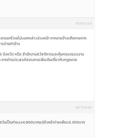
#366784
่การลาออกโดยไม่บอกกล่าวล่วงหน้า หากนายจ้างเสียหายจาก
ารจ่ายค่าจ้าง
76 จังหวัด หรือ สำนักงานสวัสดิการและคุ้มครองแรงงาน
s
หากท่านประสงค์สอบถามเพิ่มเติมเกี่ยวกับกฎหมาย
#370849
าน8วันเป็นค่าแรง4,900บาทแต่หัวหน้าจ่ายเพียง3,300บาท