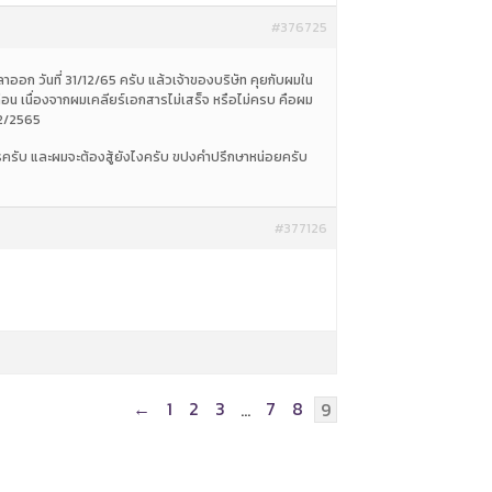
#376725
ออก วันที่ 31/12/65 ครับ แล้วเจ้าของบริษัท คุยกับผมใน
ือน เนื่องจากผมเคลียร์เอกสารไม่เสร็จ หรือไม่ครบ คือผม
12/2565
รครับ และผมจะต้องสู้ยังไงครับ ขปงคำปรึกษาหน่อยครับ
#377126
←
1
2
3
7
8
…
9