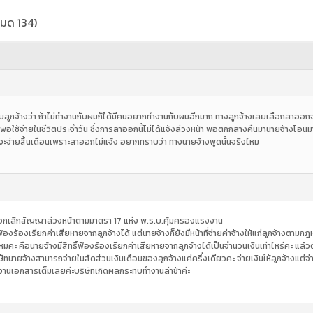
หมด 134)
บลูกจ้างว่า ถ้าไม่ทำงานกับผมก็ได้มีคนอยากทำงานกับผมอีกมาก ทางลูกจ้างเลยเลือกลาออ
ม่พอใช้จ่ายในชีวิตประจำวัน ซึ่งการลาออกนี้ไม่ได้แจ้งล่วงหน้า พอตกกลางคืนมานายจ้างโอนมาค
จะจ่ายสิ้นเดือนเพราะลาออกไม่แจ้ง อยากทราบว่า ทางนายจ้างพูดนั้นจริงไหม
อกเลิกสัญญาล่วงหน้าตามมาตรา 17 แห่ง พ.ร.บ.คุ้มครองแรงงาน
ฟ้องร้องเรียกค่าเสียหายจากลูกจ้างได้ แต่นายจ้างก็ยังมีหน้าที่จ่ายค่าจ้างให้แก่ลูกจ้างต
หมคะ คือนายจ้างมีสิทธิ์ฟ้องร้องเรียกค่าเสียหายจากลูกจ้างได้เป็นจำนวนเงินเท่าไหร่คะ แล
ษัทนายจ้างสามารถจ่ายในสัดส่วนเงินเดือนของลูกจ้างแค่ครึ่งเดียวคะ จ่ายเงินให้ลูกจ้างแต
มีงานเอกสารเต็มเลยค่ะบริษัทเกิดผลกระทบทำงานล่าช้าค่ะ