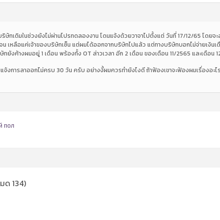
ัทเดิมในช่วงยังไม่ผ่านโปรทดลองงาน โดนแจ้งด้วยวาจาไปตั้งแต่ วันที่ 17/12/65 โดยจะลา
น เหลือแค่เจ้าของบริษัทเซ็น แต่ผมได้ออกจากบริษัทไปแล้ว แต่ทางบริษัทบอกไม่จ่ายเงินเด
ัทยังค้างผมอยู่ 1 เดือน พร้องทั้ง OT ล่าวเวลา อีก 2 เดือน ของเดือน 11/2565 และเดือน 
แจ้งการลาออกไม่ครบ 30 วัน ครับ อย่างงี้ผมควรทำยังไงดี ถ้าฟ้องเขาจะฟ้องผมเรื่องอะไ
й пол
หมด 134)