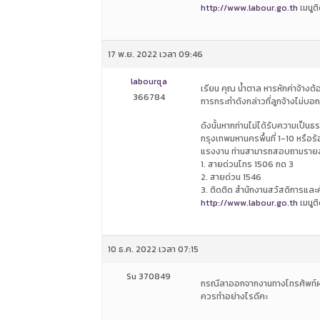
http://www.labour.go.th
เมนูติ
17 พ.ย. 2022 เวลา 09:46
labourqa
เรียน คุณ น้ำตาล หารหักค่าจ้าง
366784
การกระทำดังกล่าวที่ลูกจ้างไม่บอก
ดังนั้นหากท่านไม่ได้รับความเป็
กรุงเทพมหานครพื้นที่ 1-10 หรือ
แรงงาน ท่านสามารถสอบถามรายละเ
1. สายด่วนโทร 1506 กด 3
2. สายด่วน 1546
3. ติดติด สำนักงานสวัสดิการและ
http://www.labour.go.th
เมนูติ
10 ธ.ค. 2022 เวลา 07:15
Su 370849
กรณีลาออกจากงานทางโทรศัพท์ผ่าน
ควรทำอย่างไรดีคะ