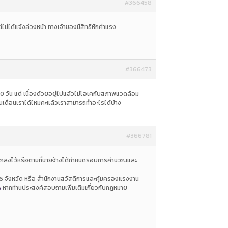
#366458
่ได้แจ้งล่วงหน้า ทางเจ้าของมีสิทธิฺหักค่าแรง
#366473
30 วัน แต่ เนื่องด้วยอยู่ไปแล้วไม่โอเคกับสภาพแวดล้อม
เงินเดือนเราได้ไหมคะแล้วเราสามารถทำอะไรได้บ้าง
#366781
มที่ตกลงไว้หรือตามที่นายจ้างได้กำหนดรอบการคำนวณและ
76 จังหวัด หรือ สำนักงานสวัสดิการและคุ้มครองแรงงาน
s
หากท่านประสงค์สอบถามเพิ่มเติมเกี่ยวกับกฎหมาย