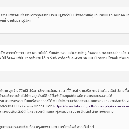
การแต่พอไปทำ เราได้ทำทุกหน้าที่ เราเลยรู้สึกว่ามันไม่ตรงตามที่คุยกันตอนเเรกเลยออก แต่ไม
ทำงานไม่มีระบุไว้ค่ะ
น ได้ อาทิตย์กว่าๆ แล้ว เขามายื่นให้เขียนสัญญา ในสัญญามีกฎ ถ้าจะออก ต้องแจ้งล่วงหน้า 
่ได้แจ้ง แต่นับ เวลาทำงาน ได้ 9 วันค่ะ ค่าจ้างวันละ450บาท แบบนี้นายจ้างมีสิทธิไม่จ่าย
ก็ตาม ลูกจ้างมีสิทธิได้รับค่าจ้างตามวันและเวลาที่มีการทำงานจริง การจ่ายต้องเป็นไปตา
จ้างแล้วนายจ้างไม่ชำระ ลูกจ้างมีสิทธิยื่นคำร้องทุกข์ต่อพนักงานตรวจแรงงานได้
นธรรม สามารถร้องเรียนหรือร้องทุกข์ได้ ณ สำนักงานสวัสดิการและคุ้มครองแรงงานจังหวัด 
ร้องผ่านระบบ E-Service ของกรมได้ที่
https://www.labour.go.th/index.php/e-service
อียดเพิ่มเติมได้ที่…กรมสวัสดิการและคุ้มครองแรงงาน ติดต่อได้หลายช่องทาง
คุ้มครองแรงงานจังหวัด/ กรุงเทพฯ หมายเลขโทรศัพท์ จากเว็บไซต์