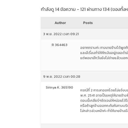
กำลังดู 14 ข้อความ - 121 ผ่านทาง 134 (ของทั้ง
Author
Posts
3 พ.ย. 2022 เวลา 09:21
R 364463
อยากทราบค่ะ ทางนายจ้างได้พูดกั
และมีเรื่องทำให้หักเงินอยู่ตลอดำ
แต่พอมาอีกวันยังไม่จ่ายแล้วบอก
9 พ.ย. 2022 เวลา 00:28
Sirinya K. 365190
กรณีที่ 2 การลาออกโดยไม่แจ้งบ
พ.ศ. 2541 อาจเป็นเหตุให้นายจ้าง
ตอบนี้เคลียร์ๆชัดเจนให้หน่อยได้ไ
หรือถ้าลูกจ้างออกกะทันหันทางบริ
ไม่กล่าวล่วงหน้าค่ะ ทำให้นายจ้าง