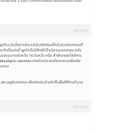
จ่ายโบนัส 2 รอบ งวดละครึ่งหนึ่งจ่ายในเดือนธันวาและ
#375445
ูกจ้าง ดังนั้นการชำระเงินโบนัสต้องเป็นไปตามข้อตกลงที่
ย ถ้าเป็นเช่นนี้ ลูกจ้างไม่มีสิทธิได้โบนัสรอบเมษายน ครับ
ครองแรงงานจังหวัด 76 จังหวัด หรือ สำนักงานสวัสดิการ
dex.php/e-services
หากท่านประสงค์สอบถามเพิ่มเติม
่องทาง
.th
เมนูติดต่อกรม เพื่อติดต่อเจ้าหน้าที่ในพื้นที่ที่ท่านทำงาน
#375536