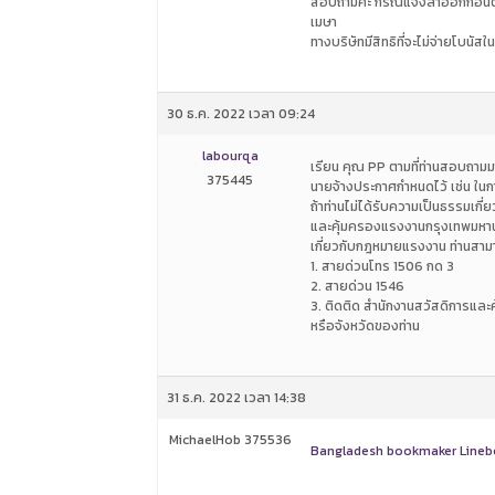
สอบถามค่ะ กรณีแจ้งลาออกก่อนตาม
เมษา
ทางบริษัทมีสิทธิที่จะไม่จ่ายโบน
30 ธ.ค. 2022 เวลา 09:24
labourqa
เรียน คุณ PP ตามที่ท่านสอบถามมา
375445
นายจ้างประกาศกำหนดไว้ เช่น ในการช
ถ้าท่านไม่ได้รับความเป็นธรรมเก
และคุ้มครองแรงงานกรุงเทพมหานคร
เกี่ยวกับกฎหมายแรงงาน ท่านสาม
1. สายด่วนโทร 1506 กด 3
2. สายด่วน 1546
3. ติดติด สำนักงานสวัสดิการและ
หรือจังหวัดของท่าน
31 ธ.ค. 2022 เวลา 14:38
MichaelHob 375536
Bangladesh bookmaker Lineb