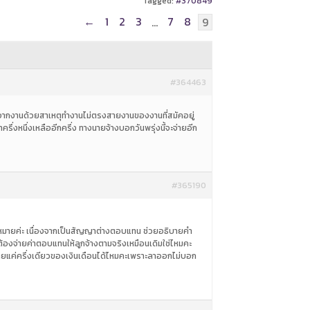
Tagged:
#370849
←
1
2
3
7
8
…
9
#364463
กจากงานด้วยสาเหตุทำงานไม่ตรงสายงานของงานที่สมัคอยู่
รึ่งหนึ่งเหลืออีกครึ่ง ทางนายจ้างบอกวันพรุ่งนี้จะจ่ายอีก
#365190
ามกฎหมายค่ะ เนื่องจากเป็นสัญญาต่างตอบแทน ช่วยอธิบายคำ
้วต้องจ่ายค่าตอบแทนให้ลูกจ้างตามจริงเหมือนเดิมใช่ไหมคะ
่จ่ายแค่ครึ่งเดียวของเงินเดือนได้ไหมคะเพราะลาออกไม่บอก