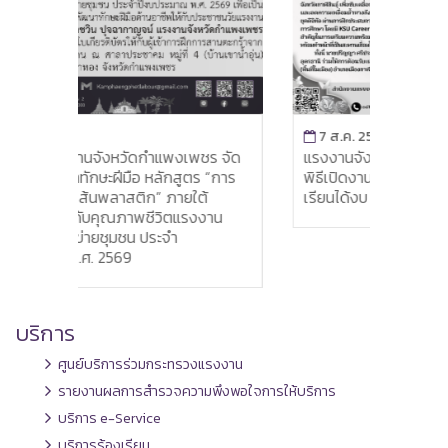
7 ส.ค. 2569
พชร จัด
แรงงานจังหวัดอุดรธานี ร่วมเป็นเกียรติใน
ส
ตร “การ
พิธีเปิดงาน “ JOB FAIR @กาฬสินธุ์มีดีครบ
ค
ใต้
เรียนได้งบ จบได้งาน ”
พ
รงงาน
ยะ
บริการ
ศูนย์บริการร่วมกระทรวงแรงงาน
รายงานผลการสำรวจความพึงพอใจการให้บริการ
บริการ e-Service
บริการร้องเรียน