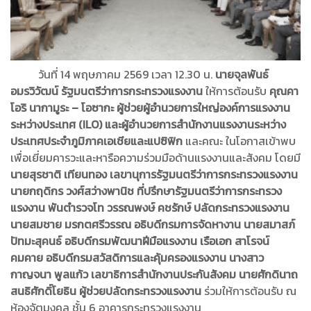
วันที่ 14 พฤษภาคม 2569 เวลา 12.30 น.
นายจุลพันธ์
อมรวิวัฒน์ รัฐมนตรีว่าการกระทรวงแรงงาน
ให้การต้อนรับ
คุณคา
โอริ นากามูระ – โอซากะ ผู้ช่วยผู้อำนวยการใหญ่องค์การแรงงาน
ระหว่างประเทศ (ILO) และผู้อำนวยการสำนักงานแรงงานระหว่าง
ประเทศประจำภูมิภาคเอเชียและแปซิฟิก
และคณะ ในโอกาสเข้าพบ
เพื่อเยี่ยมคารวะและหารือความร่วมมือด้านแรงงานและสังคม โดยมี
นายสุรชาติ เทียนทอง เลขานุการรัฐมนตรีว่าการกระทรวงแรงงาน
นายกฤดิกร วงศ์สว่างพานิช ที่ปรึกษารัฐมนตรีว่าการกระทรวง
แรงงาน พันตำรวจโท วรรณพงษ์ คชรักษ์ ปลัดกระทรวงแรงงาน
นายสมชาย มรกตศรีวรรณ อธิบดีกรมการจัดหางาน นายสมาสภ์
ปัทมะสุคนธ์ อธิบดีกรมพัฒนาฝีมือแรงงาน เรือเอก สาโรจน์
คมคาย อธิบดีกรมสวัสดิการและคุ้มครองแรงงาน นางสาว
กาญจนา พูลแก้ว เลขาธิการสำนักงานประกันสังคม นายศักดินาถ
สนธิศักดิ์โยธิน ผู้ช่วยปลัดกระทรวงแรงงาน
ร่วมให้การต้อนรับ ณ
ห้องจัตุมงคล ชั้น 6 อาคารกระทรวงแรงงาน