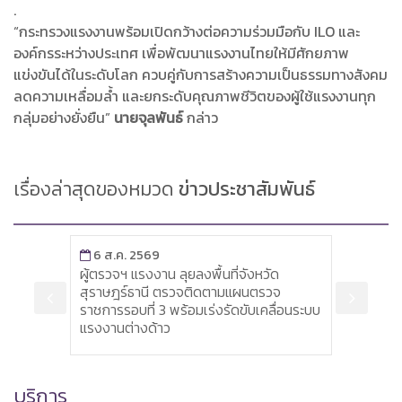
.
“กระทรวงแรงงานพร้อมเปิดกว้างต่อความร่วมมือกับ ILO และ
องค์กรระหว่างประเทศ เพื่อพัฒนาแรงงานไทยให้มีศักยภาพ
แข่งขันได้ในระดับโลก ควบคู่กับการสร้างความเป็นธรรมทางสังคม
ลดความเหลื่อมล้ำ และยกระดับคุณภาพชีวิตของผู้ใช้แรงงานทุก
กลุ่มอย่างยั่งยืน”
นายจุลพันธ์
กล่าว
เรื่องล่าสุดของหมวด
ข่าวประชาสัมพันธ์
6 ส.ค. 2569
6 ส
พื่อ
ผู้ตรวจฯ แรงงาน ลุยลงพื้นที่จังหวัด
หัวหน
รณรัฐ
สุราษฎร์ธานี ตรวจติดตามแผนตรวจ
เครื่
ราชการรอบที่ 3 พร้อมเร่งรัดขับเคลื่อนระบบ
ส่งเส
แรงงานต่างด้าว
บริการ