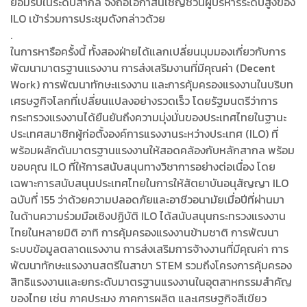
ยอมรับในระดับสากล จึงถือโอกาสนี้เชิญชวนผู้บริหารระดับสูงของ
ILO เข้าร่วมการประชุมดังกล่าวด้วย
.
ในการหารือครั้งนี้ ทั้งสองฝ่ายได้แลกเปลี่ยนมุมมองเกี่ยวกับการ
พัฒนามาตรฐานแรงงาน การส่งเสริมงานที่มีคุณค่า (Decent
Work) การพัฒนาทักษะแรงงาน และการคุ้มครองแรงงานในบริบท
เศรษฐกิจโลกที่เปลี่ยนแปลงอย่างรวดเร็ว โดยรัฐมนตรีว่าการ
กระทรวงแรงงานได้ยืนยันถึงความมุ่งมั่นของประเทศไทยในฐานะ
ประเทศสมาชิกผู้ก่อตั้งองค์การแรงงานระหว่างประเทศ (ILO) ที่
พร้อมผลักดันมาตรฐานแรงงานให้สอดคล้องกับหลักสากล พร้อม
ขอบคุณ ILO ที่ให้การสนับสนุนทางวิชาการอย่างต่อเนื่อง โดย
เฉพาะการสนับสนุนประเทศไทยในการให้สัตยาบันอนุสัญญา ILO
ฉบับที่ 155 ว่าด้วยความปลอดภัยและอาชีวอนามัยเมื่อปีที่ผ่านมา
ในด้านความร่วมมือเชิงปฏิบัติ ILO ได้สนับสนุนกระทรวงแรงงาน
ไทยในหลายมิติ อาทิ การคุ้มครองแรงงานข้ามชาติ การพัฒนา
ระบบข้อมูลตลาดแรงงาน การส่งเสริมการจ้างงานที่มีคุณค่า การ
พัฒนาทักษะแรงงานสตรีในสาขา STEM รวมถึงโครงการคุ้มครอง
สิทธิแรงงานและยกระดับมาตรฐานแรงงานในอุตสาหกรรมสำคัญ
ของไทย เช่น ภาคประมง ภาคการผลิต และเศรษฐกิจสีเขียว