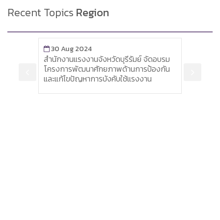
Recent Topics
Region
30 Aug 2024
30 May 2024
สำนักงานแรงงานจังหวัดบุรีรัมย์ จัดอบรม
ประชุมคณะกรรมการ
โครงการพัฒนาศักยภาพด้านการป้องกัน
ความสงบเรียบร้อย
และแก้ไขปัญหาการบังคับใช้แรงงาน
กรรมการศูนย์อำนว
ปรามยาเสพติด จังหว
1/2566