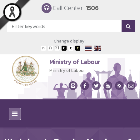
Skip to main content
Call Center
1506
Change display :
Ministry of Labour
Ministry of Labour