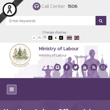
Skip to main content
Call Center
1506
Change display :
Ministry of Labour
Ministry of Labour