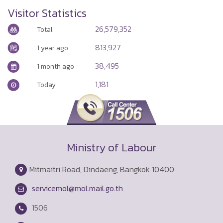
Visitor Statistics
26,579,352
Total
813,927
1 year ago
38,495
1 month ago
1,181
Today
Ministry of Labour
Mitmaitri Road, Dindaeng, Bangkok 10400
servicemol@mol.mail.go.th
1506