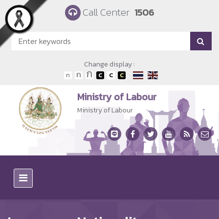
Skip to main content
Call Center
1506
Change display :
Ministry of Labour
Ministry of Labour