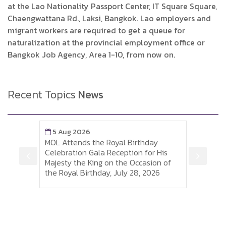
at the Lao Nationality Passport Center, IT Square Square,
Chaengwattana Rd., Laksi, Bangkok. Lao employers and
migrant workers are required to get a queue for
naturalization at the provincial employment office or
Bangkok Job Agency, Area 1-10, from now on.
Recent Topics
News
5 Aug 2026
5 A
ctor
MOL Attends the Royal Birthday
Labou
Celebration Gala Reception for His
and O
r,
Majesty the King on the Occasion of
Birth
g,
the Royal Birthday, July 28, 2026
His M
i
of th
July 