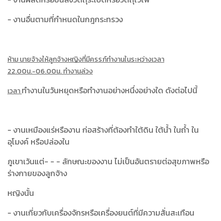
- งานอื่นตามที่กำหนดในกฎกระทรวง
ห้าม นายจ้างให้ลูกจ้างหญิงที่มีครรภ์ทำงานในระหว่างเวลา
22.00น.-06.00น. ทำงานล่วง
ทำงานในวันหยุดหรือทำงานอย่างหนึ่งอย่างใด ดังต่อไปนี้
เวลา
- งานเหมืองแร่หรืองาน ก่อสร้างที่ต้องทำใต้ดิน ใต้น้ำ ในถ้ำ ใน
อุโมงค์ หรือปล่องใน
ภูเขาเว้นแต่- - - ลักษณะของงาน ไม่เป็นอันตรายต่อสุขภาพหรือ
ร่างกายของลูกจ้าง
หญิงนั้น
- งานเกี่ยวกับเครื่องจักรหรือเครื่องยนต์ที่มีความสั่นสะเทือน