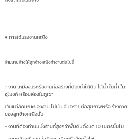
● การใช้แรงงานหญิง
ห้ามนายจ้างให้ลูกจ้างหญิงทำงานต่อไปนี้
- งาน เหมืองแร่หรืองานก่อสร้างที่ต้องทำใต้ดิน ใต้น้ำ ในถ้ำ ใน
อุโมงค์ หรือปล่องในภูเขา
เว้นแต่ลักษณะของงาน ไม่เป็นอันตรายต่อสุขภาพหรือ ร่างกาย
ของลูกจ้างหญิงนั้น
- งานที่ต้องทำบนนั่งร้านที่สูงกว่าพื้นดินตั้งแต่ 10 เมตรขึ้นไป
- งานผลิตหรือขนส่งวัตถุระเบิดหรือวัตถุไวไฟ