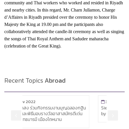
community and Thai workers who worked and resided in Riyadh
and nearby cities. In this regard, Mr. Charn Jullamon, Charge
d’Affaires in Riyadh presided over the ceremony to honor His
Majesty the King at 19.00 pm and the participants also
collaboratively attended the candle-lit ceremony as well as singing
the songs of Thai Royal Anthem and Sadudee maharacha
(celebration of the Great King).
Recent Topics
Abroad
3 Jan 2018
รรมงานบุญฉลองกฐิน
Siemens plans to reduce its workforce
ัลอาสาสมัครดีเด่น
by 6,900
ไถหนาน