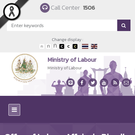
Skip to main content
Call Center
1506
Change display :
Ministry of Labour
Ministry of Labour