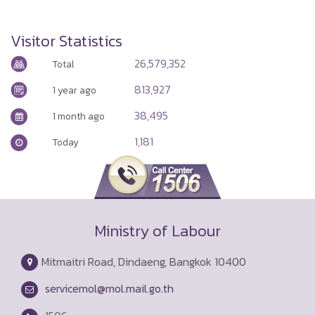
Visitor Statistics
26,579,352
Total
813,927
1 year ago
38,495
1 month ago
1,181
Today
Ministry of Labour
Mitmaitri Road, Dindaeng, Bangkok 10400
servicemol@mol.mail.go.th