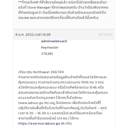
***โทรแจ้งHR ทีสำนักงานใหญ่แล้ว แต่เขาไม่ช่วยเหลือและนำมา
แจ้งที่ Store Manager ที่สาขาผมแทนครับ อ้างว่าต้องฟังจากคน
ที่ตำแหน่งสูงกว่า (ในเมื่อพนักงานระดับหัวหน้าและรองหัวหน้าไม่
ชอบผม ผมจะสามารถปรึกษาเรื่องนี้กับทางไหนได้มั้งครับ)
6 ม.ค. 2022 เวลา 14:28
#276381
adminwebboard
Keymaster
276381
เรียน คุณ Nutthapat 266769
ท่านสามารถติดต่อสอบถามข้อมูลกับเจ้าหน้าที่กรมสวัสดิการและ
คุ้มครองแรง ทางสายด่วนกระทรวงแรงงาน 1506 กด 3 กรม
สวัสดิการและคุ้มครองแรง หรือโทรศัพท์สายด่วน 1546 หรือ
สอบถามหมายเลขโทรศัพท์ของสำนักงานสวัสดิการและคุ้มครอง
แรงงานจังหวัด/กรุงเทพฯ ได้จากเว็บไซต์กรม
(www.labour.go.th) เมนู ติดต่อกรม เพื่อติดต่อเจ้าหน้าที่ที่
ปฏิบัติงานในพื้นที่หรือจังหวัดที่ท่านอาศัยอยู่ (ในวันจันทร์ – ศุกร์
เวลา 8.30 – 16.30 น.) และกรณีประสงค์ต้องการร้องเรียน
สามารถยื่นคำร้องออนไลน์ (24 ชม.) ได้ทาง
https://eservice.labour.go.th
ครับ