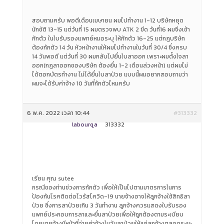
สอบถามครับ พอดีเดือนเมษายน ผมไปทำงาน 1-12 บริษัทหยุด
นักขัติ 13-15 แต่วันที่ 15 ผมตรวจพบ ATK 2 ขีด วันที่16 ผมจึงเข้า
กักตัว ในใบรับรองแพทย์หมอระบุ ให้กักตัว 16-25 แต่กฎบริษัท
ต้องกักตัว 14 วัน หัวหน้างานให้ผมไปทำงานในวันที่ 30/4 ซึ่งครบ
14 วันพอดี แต่วันที่ 30 ผมกลับไปยื่นใบลาออก เพราะผมตั้งใจลา
ออก(กฎลาออกของบริษัท ต้องยื่น 1-2 เดือนล่วงหน้า) แต่ผมไม่
ได้ตอกบัตรทำงาน ไม่ได้ยื่นใบลาป่วย แบบนี้ผมอยากสอบถามว่า
ผมจะได้รับค่าจ้าง 10 วันที่กักตัวไหมครับ
6 พ.ค. 2022 เวลา 10:44
#313332
labourqa
313332
เรียน คุณ sutee
กรณีของท่านช่วงการกักตัว เพื่อให้เป็นไปตามมาตรการในการ
ป้องกันโรคติดต่อไวรัสโควิด-19 นายจ้างอาจให้ลูกจ้างใช้สิทธิลา
ป่วย ซึ่งการลาป่วยเกิน 3 วันทำงาน ลูกจ้างควรแสดงใบรับรอง
แพทย์ประกอบการลาและยื่นลาป่วยเพื่อให้ถูกต้องตามระเบียบ
โดยนายจ้างมีหน้าที่จ่ายค่าจ้างในวันลาป่วยให้แก่ลูกจ้างตลอดระยะ