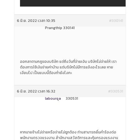
6 มิ.ย. 2022 เวลา 10:35
#330141
Prangthip 330141
ออกลาตามกฎของบริษัท แต่ถึงวันที่จ่ายเงิน บริษัทไม่จ่ายให้ เรา
ต้องการใช้เงินจ่ายค่าบ้าน แต่บริษัทไม่มีการแจ้งอะไรเลย หาย
เงียบไป เป็นแบบนี้ต้องทำยังไงคะ
6 มิ.ย. 2022 เวลา 16:32
#330531
labourqa
330531
หากนายจ้างไม่จ่ายหรือจ่ายไม่ถูกต้อง ท่านสามารถยื่นคำร้องต่อ
พนักงานตรวจแรงงาน สำนักงานสวัสดิการและคุ้มครองแรงงาน