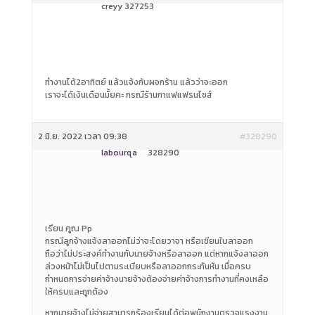
creyy 327253
ทำงานได้2อาทิตย์ แล้วแจ้งกับผจกร้าน แล้วว่าจะออก
เราจะได้เงินเดือนมั้ยคะ กรณีร้านกาแฟแฟรนไชส์
2 มิ.ย. 2022 เวลา 09:38
#328290
labourqa
328290
เรียน คูณ Pp
กรณีลูกจ้างแจ้งลาออกไม่ว่าจะโดยวาจา หรือเขียนใบลาออก
ถือว่าไม่ประสงค์ทำงานกับนายจ้างหรือลาออก แต่หากแจ้งลาออก
ล่วงหน้าไม่เป็นไปตามระเบียบหรือลาออกกระทันหัน เมื่อครบ
กำหนดการจ่ายค่าจ้างนายจ้างต้องจ่ายค่าจ้างการทำงานที่คงเหลือ
ให้ครบและถูกต้อง
หากนายจ้างไม่จ่ายสามารถร้องเรียนได้ต่อพนักงานตรวจแรงงาน