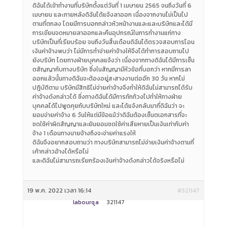
ดิฉันได้เข้าทำงานที่บริษัทตั้งแต่วันที่ 1 เมษายน 2565 จนถึงวันที่ 6
เมษายน และภายหลังดิฉันได้แจ้งลาออก เนื่องจากงานไม่เป็นไป
ตามที่ตกลง โดยมีการบอกกล่าวหัวหน้างานและและบริษัทและได้มี
การเขียนจดหมายลาออกและคืนอุปกรณ์ในการทำงานแก่ทาง
บริษัทเป็นที่เรียบร้อย จนถึงวันสิ้นเดือนดิฉันได้ตรวจสอบการโอน
เงินค่าจ้างพบว่า ไม่มีการทำจ่ายค่าจ้างให้จึงได้ทำการสอบถามไป
ยังบริษัท โดยทางฝ่ายบุคคลแจ้งว่า เนื่องจากทางดิฉันได้มีการเซ็น
ตสัญญากับทางบริษัท ซึ่งในสัญญามีหัวข้อที่บอกว่า หากมีการลา
ออกแล้วนั้นทางดิฉันจะต้องอยู่สะสางงานต่ออีก 30 วัน หากไม่
ปฎิบัติตาม บริษัทมีสิทธิไม่จ่ายค่าจ้างจึงทำให้ดิฉันไม่สามารถได้รับ
ค่าจ้างดังกล่าวได้ ซึ่งทางดิฉันได้มีการทักท้วงไปทำให้ทางฝ่าย
บุคคลได้ไปพูดคุยกับบริษัทใหม่ และได้แจ้งกลับมาที่ดิฉันว่า จะ
ยอมจ่ายค่าจ้าง 6 วันให้แต่มีข้อแม้ว่าดิฉันต้องเซ็นตเอกสารที่จะ
ชดใช้ค่าผิดสัญญาและยินยอมชดใช้ค่าเสียหายเป็นเงินเท่ากับค่า
จ้าง 1 เดือนทางนายจ้างถึงจะจ่ายค่าแรงให้
ดิฉันจึงอยากสอบถามว่า ทางบริษัทสามารถไม่จ่ายเงินค่าจ้างตามที่
เค้ากล่าวอ้างได้หรือไม่
และดิฉันไม่สามารถเรียกร้องเงินค่าจ้างดังกล่าวได้จริงหรือไม่
19 พ.ค. 2022 เวลา 16:14
#321147
labourqa
321147