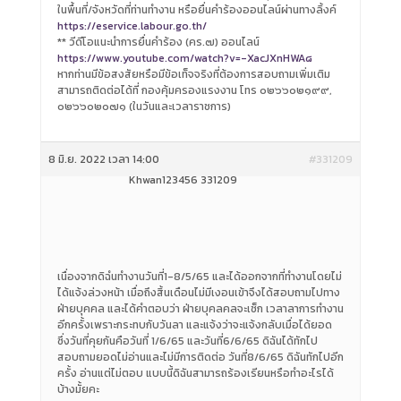
ในพื้นที่/จังหวัดที่ท่านทำงาน หรือยื่นคำร้องออนไลน์ผ่านทางลิ้งค์
https://eservice.labour.go.th/
** วีดีโอแนะนำการยื่นคำร้อง (คร.๗) ออนไลน์
https://www.youtube.com/watch?v=-XacJXnHWA๘
หากท่านมีข้อสงสัยหรือมีข้อเท็จจริงที่ต้องการสอบถามเพิ่มเติม
สามารถติดต่อได้ที่ กองคุ้มครองแรงงาน โทร ๐๒๖๖๐๒๑๙๙,
๐๒๖๖๐๒๐๗๑ (ในวันและเวลาราชการ)
8 มิ.ย. 2022 เวลา 14:00
#331209
Khwan123456 331209
เนื่องจากดิฉํนทำงานวันที่1-8/5/65 และได้ออกจากที่ทำงานโดยไม่
ได้แจ้งล่วงหน้า เมื่อถึงสิ้นเดือนไม่มีเงอนเข้าจึงได้สอบถามไปทาง
ฝ่ายบุคคล และได้คำตอบว่า ฝ่ายบุคลคลจะเช็ก เวลาลาการทำงาน
อีกครั้งเพราะกระทบกับวันลา และแจ้งว่าจะแจ้งกลับเมื่อได้ยอด
ซึ่งวันที่คุยกันคือวันที่ 1/6/65 และวันที่6/6/65 ดิฉันได้ทักไป
สอบถามยอดไม่อ่านและไม่มีการติดต่อ วันที่8/6/65 ดิฉันทักไปอีก
ครั้ง อ่านแต่ไม่ตอบ แบบนี้ดิฉันสามารถร้องเรียนหรือทำอะไรได้
บ้างมั้ยคะ