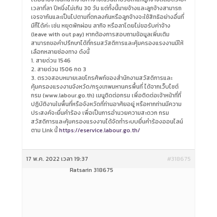
เวลาที่ลา ปีหนึ่งไม่เกิน 30 วัน แต่ทั้งนี้นายจ้างและลูกจ้างสามารถ
เจรจากันและเป็นไปตามที่ตกลงกันหรือลูกจ้างจะใช้สิทธิอย่างอื่นที่
มีก็ได้ค่ะ เช่น หยุดพักผ่อน ลากิจ หรือลาโดยไม่ขอรับค่าจ้าง
(leave with out pay) หากต้องการสอบถามข้อมูลเพิ่มเติม
สามารถขอคำปรึกษาได้ที่กรมสวัสดิการและคุ้มครองแรงงานมีให้
เลือกหลายช่องทาง ดังนี้
1. สายด่วน 1546
2. สายด่วน 1506 กด 3
3. ตรวจสอบหมายเลขโทรศัพท์ของสำนักงานสวัสดิการและ
คุ้มครองแรงงานจังหวัด/กรุงเทพมหานครพื้นที่ ได้จากเว็บไซต์
กรม (www.labour.go.th) เมนูติดต่อกรม เพื่อติดต่อเจ้าหน้าที่ที่
ปฏิบัติงานในพื้นที่หรือจังหวัดที่ท่านอาศัยอยู่ หรือหากท่านมีความ
ประสงค์จะยื่นคำร้อง เพื่อเป็นการอำนวยความสะดวก กรม
สวัสดิการและคุ้มครองแรงงานได้จัดทำระบบยื่นคำร้องออนไลน์
ตาม Link นี้
https://eservice.labour.go.th/
17 พ.ค. 2022 เวลา 19:37
#318675
Ratsarin 318675