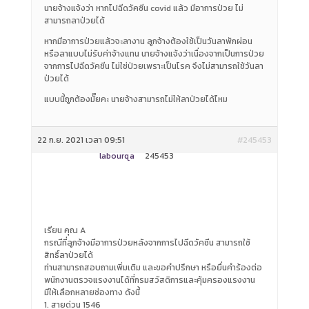
นายจ้างแจ้งว่า หากไปฉีดวัคซีน covid แล้ว มีอาการป่วย ไม่
สามารถลาป่วยได้
หากมีอาการป่วยแล้วจะลางาน ลูกจ้างต้องใช้เป็นวันลาพักผ่อน
หรือลาแบบไม่รับค่าจ้างแทน นายจ้างแจ้งว่าเนื่องจากเป็นการป่วย
จากการไปฉีดวัคซีน ไม่ใช่ป่วยเพราะเป็นโรค จึงไม่สามารถใช้วันลา
ป่วยได้
แบบนี้ถูกต้องมั๊ยคะ นายจ้างสามารถไม่ให้ลาป่วยได้ไหม
22 ก.ย. 2021 เวลา 09:51
#245453
labourqa
245453
เรียน คุณ A
กรณีที่ลูกจ้างมีอาการป่วยหลังจากการไปฉีดวัคซีน สามารถใช้
สิทธิ์ลาป่วยได้
ท่านสามารถสอบถามเพิ่มเติม และขอคำปรึกษา หรือยื่นคำร้องต่อ
พนักงานตรวจแรงงานได้ที่กรมสวัสดิการและคุ้มครองแรงงาน
มีให้เลือกหลายช่องทาง ดังนี้
1. สายด่วน 1546