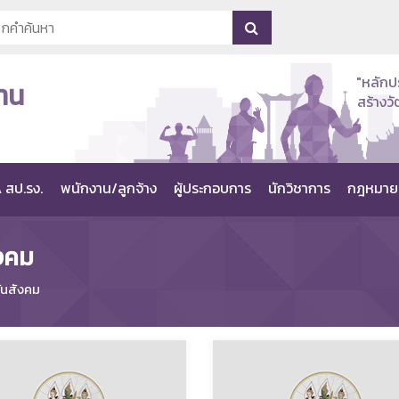
"หลักป
าน
สร้าง
 สป.รง.
พนักงาน/ลูกจ้าง
ผู้ประกอบการ
นักวิชาการ
กฎหมาย
ังคม
ันสังคม