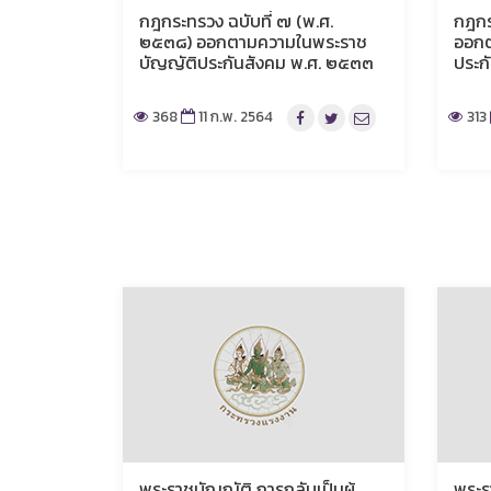
กฎกระทรวง ฉบับที่ ๗ (พ.ศ.
กฎกร
๒๕๓๘) ออกตามความในพระราช
ออกต
บัญญัติประกันสังคม พ.ศ. ๒๕๓๓
ประก
368
11 ก.พ. 2564
313
พระราชบัญญัติ การกลับเป็นผู้
พระร