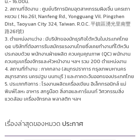
น.- 16.00น.
2. สถานที่จัดงาน : ศูนย์บริการนิคมอุตสาหกร
รมผิงเจิ้น นครเถา
หยวน ( No.261, Nanfeng Rd., Yongguang Vil. Pingzhen
Dist., Taoyuan City 324, Taiwan. R.O.C. 平鎮區湧光里南豐
路261號)
3. ตำแหน่งงานว่าง : มีบริษัทของนักธุรกิจไต้หวันในประเทศไทย
๑๕ บริษัทที่ต้องการรับสมัครแรงงานไทยซึ่งเคยทำงานที่ไต้หวัน
ประกอบด้วย พนักงานฝ่ายผลิต ควบคุมคุณภาพ (QC) พนักงาน
ควบคุมเครื่องจักรและหัวหน้างาน ฯลฯ รวม 200 ตำแหน่งงาน
4. สถานที่ทำงาน : ภาคกลาง (สมุทรปราการ กรุงเทพมหานคร
สมุทรสาคร นครปฐม นนทบุรี ) และภาคตะวันออกของประเทศไทย
5. ประเภทกิจการ : โรงงานผลิตเครื่องเขียน อิเล็กทรอนิกส์ แม่
พิมพ์โลหะ อาหาร สกรูน๊อต สิ่งทอและการ์เมนท์ วิศวกรรมสิ่ง
แวดล้อม เครื่องจักรกล พลาสติก ฯลฯ
เรื่องล่าสุดของหมวด
ประกาศ