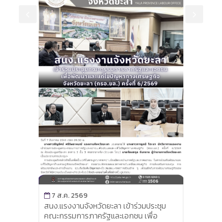
69
7 ส.ค. 2569
ังหวัดยะลา เข้าร่วมประชุม
แรงงานจังหวัดยะลา ประชุมติดต
ภาครัฐและเอกชน เพื่อ
ประเมินผลการดำเนินงานตามแ