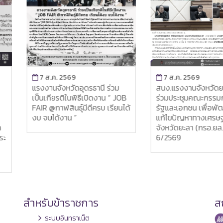
7 ส.ค. 2569
7 ส.ค. 2569
ม
สนง.แรงงานจังหวัดยะลา เข้า
แรงงานจังหวัดยะลา
JOB
ร่วมประชุมคณะกรรมการภาค
ติดตามและประเมิน
นได้
รัฐและเอกชน เพื่อพัฒนาและ
งานตามแผนการตร
แก้ไขปัญหาทางเศรษฐกิจ
ของผู้ตรวจราชกา
จังหวัดยะลา (กรอ.ยล.) ครั้งที่
แรงงาน รอบที่ 3ปร
6/2569
ปีงบประมาณ พ.ศ. 
สำหรับข้าราชการ
สถ
ระบบอินทราเน็ต