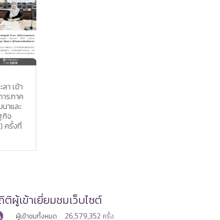
7 ส.ค. 2
7 ส.ค. 2569
 ประชุม
แรงงานสมุ
บัณฑิตแรงงานประจำอำเภอ
ผลการดำเนิน
ธรรมและเวีย
ไทรงาม จังหวัดกำแพงเพชร
วจราชการ
อาสาฬหบูช
ประชาสัมพันธ์ภารกิจของหน่วย
รกระทรวง
ประจำปี พุ
งานในสังกัดกระทรวงแรงงาน
ะจำ
2569
ิติผู้เข้าเยี่ยมชมเว็บไซต์
26,579,352
ผู้เข้าชมทั้งหมด
ครั้ง