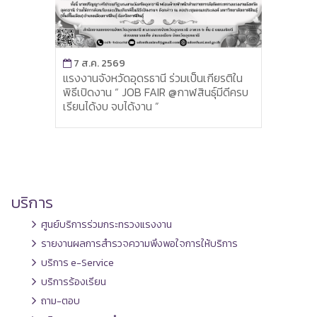
7 ส.ค. 2569
7 ส
 จัด
แรงงานจังหวัดอุดรธานี ร่วมเป็นเกียรติใน
สนง.แ
การ
พิธีเปิดงาน “ JOB FAIR @กาฬสินธุ์มีดีครบ
คณะก
เรียนได้งบ จบได้งาน ”
พัฒน
น
ยะลา 
บริการ
ศูนย์บริการร่วมกระทรวงแรงงาน
รายงานผลการสำรวจความพึงพอใจการให้บริการ
บริการ e-Service
บริการร้องเรียน
ถาม-ตอบ