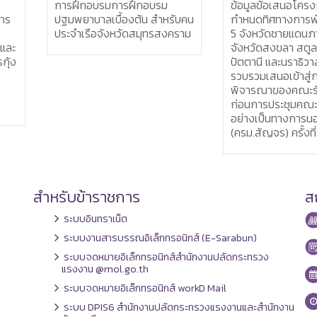
ง
การฝึกอบรมการฝึกอบรม
ข้อมูลข้อเสนอโคร
าร
ปฐมพยาบาลเบื้องต้น สำหรับคน
กำหนดทิศทางการพั
ประจำเรือจังหวัดสมุทรสงคราม
5 จังหวัดชายแดนภาค
 และ
จังหวัดสงขลา สตูล
กุ้ง
ปัตตานี และนราธิวาส
รวบรวมเสนอเข้าสู่
พิจารณาของคณะรั
ก่อนการประชุมคณะ
อย่างเป็นทางการน
(ครม.สัญจร) ครั้งที
สำหรับข้าราชการ
สถ
ระบบอินทราเน็ต
ระบบงานสารบรรณอิเล็กทรอนิกส์ (E-Sarabun)
ระบบจดหมายอิเล็กทรอนิกส์สำนักงานปลัดกระทรวง
แรงงาน @mol.go.th
ระบบจดหมายอิเล็กทรอนิกส์ workD Mail
ระบบ DPIS6 สำนักงานปลัดกระทรวงแรงงานและสำนักงาน