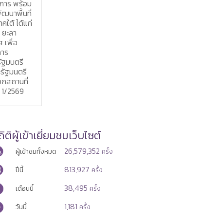
งการ พร้อม
ประชุม คณะรัฐมนตรีอย่างเป็น
ของดีเสน่ห
ฒนาพื้นที่
ทางการนอกสถานที่
2569”
ใต้ ได้แก่
(ครม.สัญจร) ครั้งที่ 1/2569
 ยะลา
 เพื่อ
การ
ฐมนตรี
รัฐมนตรี
อกสถานที่
่ 1/2569
ิติผู้เข้าเยี่ยมชมเว็บไซต์
26,579,352
ผู้เข้าชมทั้งหมด
ครั้ง
813,927
ปีนี้
ครั้ง
38,495
เดือนนี้
ครั้ง
1,181
วันนี้
ครั้ง