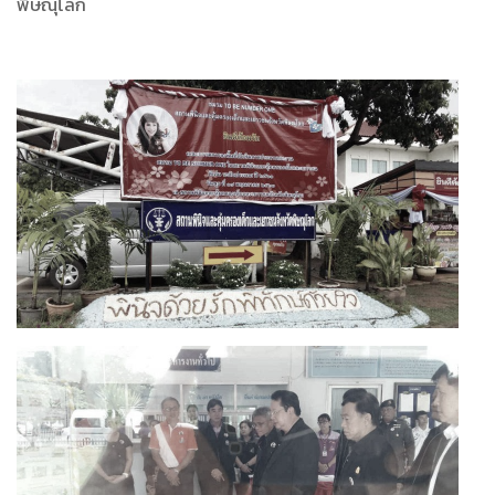
พิษณุโลก