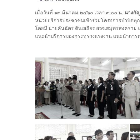
เมื่อวันที่ ๑๓ มีนาคม ๒๕๖๐ เวลา ๙.๐๐ น.
นางกั
หน่วยบริการประชาชนเข้าร่วมโครงการบำบัดทุก
โดยมี นายคันฉัตร ตันเสถียร ผวจ.สมุทรสงคราม เ
แนะนำบริการของกระทรวงแรงงาน แนะนำการดาวน์โห