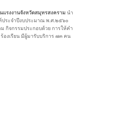
นแรงงานจังหวัดสมุทรสงคราม
นำ
ันท์ประจำปีงบประมาณ พ.ศ.๒๕๖๐
คราม กิจกรรมประกอบด้วย การให้คำ
องเรียน มีผู้มารับบริการ ๗๓ คน