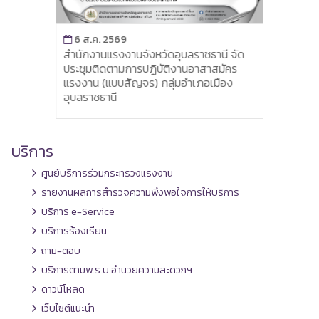
6 ส.ค. 2569
6 ส
เห็น
สำนักงานแรงงานจังหวัดอุบลราชธานี จัด
จังห
วันออก
ประชุมติดตามการปฏิบัติงานอาสาสมัคร
พิจาร
บัติ
แรงงาน (แบบสัญจร) กลุ่มอำเภอเมือง
ครั้งท
อุบลราชธานี
บริการ
ศูนย์บริการร่วมกระทรวงแรงงาน
รายงานผลการสำรวจความพึงพอใจการให้บริการ
บริการ e-Service
บริการร้องเรียน
ถาม-ตอบ
บริการตามพ.ร.บ.อำนวยความสะดวกฯ
ดาวน์โหลด
เว็บไซต์แนะนำ