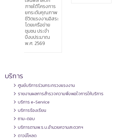
ติก”
เศรษฐกิจจังหวัด
ตรว
รงการ
ยะลา (กรอ.ยล.)
กระ
ุณภาพ
ครั้งที่ 6/2569
รอบท
านอิสระ
ปีง
่าย
พ.ศ.
จำ
าณ
บริการ
ศูนย์บริการร่วมกระทรวงแรงงาน
รายงานผลการสำรวจความพึงพอใจการให้บริการ
บริการ e-Service
บริการร้องเรียน
ถาม-ตอบ
บริการตามพ.ร.บ.อำนวยความสะดวกฯ
ดาวน์โหลด