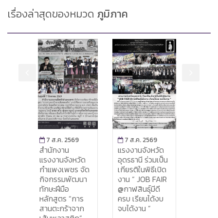
เรื่องล่าสุดของหมวด
ภูมิภาค
569
7 ส.ค. 2569
7 ส.ค. 2569
7 ส
แรงงานจังหวัด
สนง.แรงงาน
แรงง
หวัด
อุดรธานี ร่วมเป็น
จังหวัดยะลา เข้า
ยะลา
ร จัด
เกียรติในพิธีเปิด
ร่วมประชุมคณะ
ติดต
ัฒนา
งาน “ JOB FAIR
กรรมการภาครัฐ
ประเ
@กาฬสินธุ์มีดี
และเอกชน เพื่อ
ดำเน
“การ
ครบ เรียนได้งบ
พัฒนาและแก้ไข
แผน
าจาก
จบได้งาน ”
ปัญหาทาง
ราชก