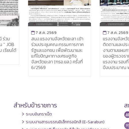
7 ส.ค. 2569
7 ส.ค. 2569
ม
สนง.แรงงานจังหวัดยะลา เข้า
แรงงานจังหวัดยะลา
JOB
ร่วมประชุมคณะกรรมการภาค
ติดตามและประเมิน
นได้
รัฐและเอกชน เพื่อพัฒนาและ
งานตามแผนการตร
แก้ไขปัญหาทางเศรษฐกิจ
ของผู้ตรวจราชกา
จังหวัดยะลา (กรอ.ยล.) ครั้งที่
แรงงาน รอบที่ 3ปร
6/2569
ปีงบประมาณ พ.ศ. 
สำหรับข้าราชการ
สถ
ระบบอินทราเน็ต
ระบบงานสารบรรณอิเล็กทรอนิกส์ (E-Sarabun)