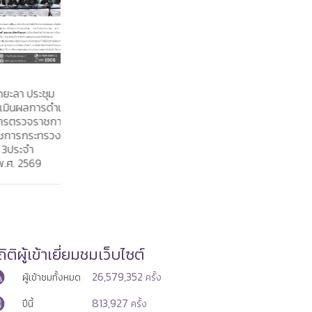
7 ส.ค. 2
7 ส.ค. 2569
 ประชุม
แรงงานสมุ
บัณฑิตแรงงานประจำอำเภอ
ผลการดำเนิน
ธรรมและเวีย
ไทรงาม จังหวัดกำแพงเพชร
วจราชการ
อาสาฬหบูช
ประชาสัมพันธ์ภารกิจของหน่วย
รกระทรวง
ประจำปี พุ
งานในสังกัดกระทรวงแรงงาน
ะจำ
2569
ิติผู้เข้าเยี่ยมชมเว็บไซต์
26,579,352
ผู้เข้าชมทั้งหมด
ครั้ง
813,927
ปีนี้
ครั้ง