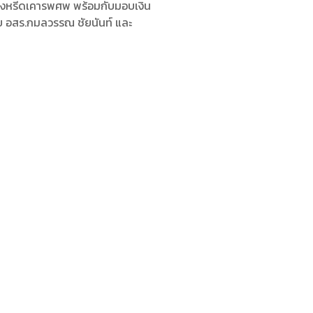
วงหรีดเคารพศพ พร้อมกับมอบเงิน
บ อสร.กมลวรรณ ชัยนันท์ และ