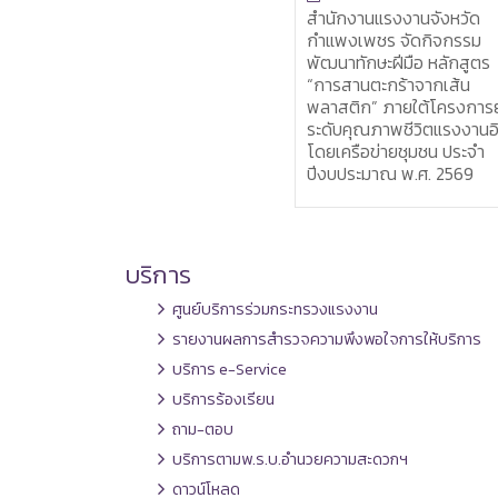
สำนักงานแรงงานจังหวัด
แรงงานจังหวัดอุดรธานี ร่ว
กำแพงเพชร จัดกิจกรรม
เป็นเกียรติในพิธีเปิดงาน “ 
พัฒนาทักษะฝีมือ หลักสูตร
FAIR @กาฬสินธุ์มีดีครบ เรีย
“การสานตะกร้าจากเส้น
งบ จบได้งาน ”
พลาสติก” ภายใต้โครงการยก
ระดับคุณภาพชีวิตแรงงานอิสระ
โดยเครือข่ายชุมชน ประจำ
ปีงบประมาณ พ.ศ. 2569
บริการ
ศูนย์บริการร่วมกระทรวงแรงงาน
รายงานผลการสำรวจความพึงพอใจการให้บริการ
บริการ e-Service
บริการร้องเรียน
ถาม-ตอบ
บริการตามพ.ร.บ.อำนวยความสะดวกฯ
ดาวน์โหลด