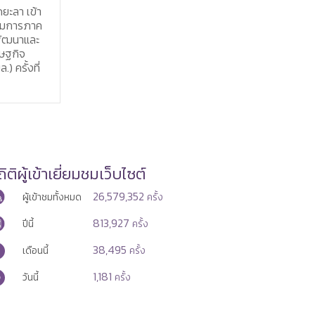
7 ส.ค. 2569
 ประชุม
แรงงานสมุ
บัณฑิตแรงงานประจำอำเภอ
ผลการดำเนิน
ธรรมและเวีย
ไทรงาม จังหวัดกำแพงเพชร
วจราชการ
อาสาฬหบูช
ประชาสัมพันธ์ภารกิจของหน่วย
รกระทรวง
ประจำปี พุ
งานในสังกัดกระทรวงแรงงาน
ะจำ
2569
ิติผู้เข้าเยี่ยมชมเว็บไซต์
26,579,352
ผู้เข้าชมทั้งหมด
ครั้ง
813,927
ปีนี้
ครั้ง
38,495
เดือนนี้
ครั้ง
1,181
วันนี้
ครั้ง