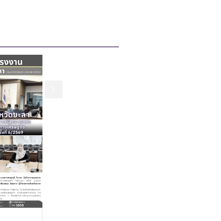
7 ส.ค. 2