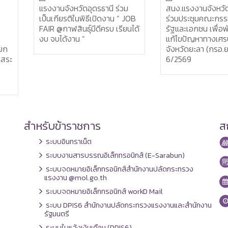
ม
สนง.แรงงานจังหวัดยะลา เข้า
แรงงานจังหวัดยะลา
JOB
ร่วมประชุมคณะกรรมการภาค
ติดตามและประเมิน
นได้
รัฐและเอกชน เพื่อพัฒนาและ
งานตามแผนการตร
แก้ไขปัญหาทางเศรษฐกิจ
ของผู้ตรวจราชกา
จังหวัดยะลา (กรอ.ยล.) ครั้งที่
แรงงาน รอบที่ 3ปร
6/2569
ปีงบประมาณ พ.ศ. 
สำหรับข้าราชการ
สถ
ระบบอินทราเน็ต
ระบบงานสารบรรณอิเล็กทรอนิกส์ (E-Sarabun)
ระบบจดหมายอิเล็กทรอนิกส์สำนักงานปลัดกระทรวง
แรงงาน @mol.go.th
ระบบจดหมายอิเล็กทรอนิกส์ workD Mail
ระบบ DPIS6 สำนักงานปลัดกระทรวงแรงงานและสำนักงาน
รัฐมนตรี
ระบบใบแจ้งเงินเดือน (DPIS6)