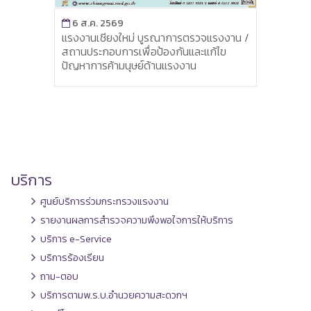
6 ส.ค. 2569
6 ส
แรงงานเชียงใหม่ บูรณาการตรวจแรงงาน /
ผู้ตร
ยม
สถานประกอบการเพื่อป้องกันและแก้ไข
จังหว
น
ปัญหาการค้ามนุษย์ด้านแรงงาน
ดำเน
สถาน
กระท
บริการ
2569 
่
พ.ศ.
บริการ
ศูนย์บริการร่วมกระทรวงแรงงาน
รายงานผลการสำรวจความพึงพอใจการให้บริการ
บริการ e-Service
บริการร้องเรียน
ถาม-ตอบ
บริการตามพ.ร.บ.อำนวยความสะดวกฯ