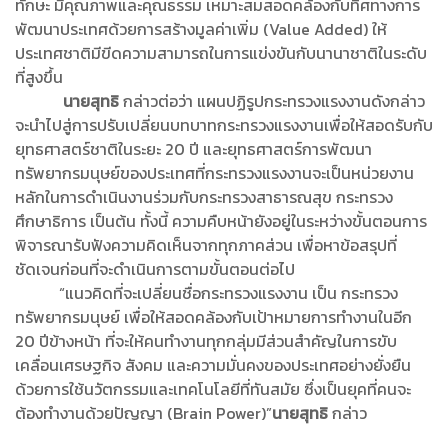
ทักษะ มีคุณภาพและคุณธรรม เหมาะสมสอดคล้องกับทิศทางการ
พัฒนาประเทศด้วยการสร้างมูลค่าเพิ่ม (Value Added) ให้
ประเทศชาติมีขีดความสามารถในการแข่งขันกับนานาชาติในระดับ
ที่สูงขึ้น
นายสุทธิ
กล่าวต่อว่า แผนปฏิรูปกระทรวงแรงงานดังกล่าว
จะนำไปสู่การปรับเปลี่ยนบทบาทกระทรวงแรงงานเพื่อให้สอดรับกับ
ยุทธศาสตร์ชาติในระยะ 20 ปี และยุทธศาสตร์การพัฒนา
ทรัพยากรมนุษย์ของประเทศที่กระทรวงแรงงานจะเป็นหน่วยงาน
หลักในการดำเนินงานร่วมกับกระทรวงสาธารณสุข กระทรวง
ศึกษาธิการ เป็นต้น ทั้งนี้ ความคืบหน้ายังอยู่ในระหว่างขั้นตอนการ
พิจารณารับฟังความคิดเห็นจากทุกภาคส่วน เพื่อหาข้อสรุปที่
ชัดเจนก่อนที่จะดำเนินการตามขั้นตอนต่อไป
“แนวคิดที่จะเปลี่ยนชื่อกระทรวงแรงงาน เป็น กระทรวง
ทรัพยากรมนุษย์ เพื่อให้สอดคล้องกับเป้าหมายการทำงานในอีก
20 ปีข้างหน้า ที่จะให้คนทำงานทุกกลุ่มมีส่วนสำคัญในการขับ
เคลื่อนเศรษฐกิจ สังคม และความมั่นคงของประเทศอย่างยั่งยืน
ด้วยการใช้นวัตกรรมและเทคโนโลยีที่ทันสมัย ซึ่งเป็นยุคที่คนจะ
ต้องทำงานด้วยปัญญา (Brain Power)”
นายสุทธิ
กล่าว