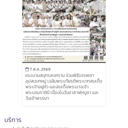
7 ส
แรงงา
ศูนย์ซ
แอนด์
7 ส.ค. 2569
แรงงานสมุทรสงคราม ร่วมพิธีบรรพชา
อุปสมบทหมู่ เฉลิมพระเกียรติพระบาทสมเด็จ
่ำ
พระเจ้าอยู่หัว และสมเด็จพระนางเจ้า
.ศ.
พระบรมราชินี เนื่องในวันอาสาฬหบูชา และ
วันเข้าพรรษา
บริการ