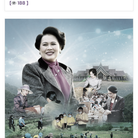
[
188 ]