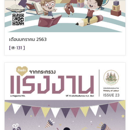
เดือนมกราคม 2563
[
131 ]