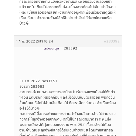
กรณีลาออกจากงาน แจ้งหัวหน้างานและเพื่อนร่วมงานล่วงหน้า
แล้ว แต่ไปเขียนไปลาออกที่หลัง-เนื่องจากต้องไปเขียนสำนักงาน
ใหญ่ เขียนแล้วออกเลยค่ะ งานที่ค้างอยู่ฝากเพื่อนร่วมงานดูต่อให้
เรียบร้อยแล้ว//นายจ้างมีสิทธิ์ไม่จ่ายค่าจ้างให้กับพนักงานหรือ
ป่าวค่ะ
1 ก.พ. 2022 เวลา 16:24
#283392
labourqa
283392
31 ม.ค. 2022 เวลา 13:57
รุ้งรดา 282982
สอบถามค่ะ หยุดงานจากการลาป่วย ใบรับรองแพทย์ ลงให้กักตัว
14 วัน แต่บริษัทให้ออกก่อน และไม่ได้ไปเขียนใบลาออก พอถึงวัน
สิ้นเดือนบริษัทไม่จ่ายเงินเดือนให้ คือเราผิดหร๋อคะ แล้วเรียกร้อง
อะไรได้บ้างคะ
ตอบ กรณีเมื่อครบกำหนดการจ่ายค่าจ้างแล้วนายจ้างไม่จ่าย รวม
ถึงการให้ลูกจ้างออกจากงานหากไม่ใช่กรณีตามมาตรา 119 แห่ง
พระราชบัญญัติคุ้มครองแรงงาน พ.ศ. 2541 ที่นายจ้างไม่ต้อง
จ่ายค่าชดเชย ลูกจ้างมีสิทธิได้รับเงินค่าชดเชย โดยท่านสามารถ
ยื่นคำร้องกับพนักงานตรวจแรงงานในท้องที่ที่สถานประกอบกจกา