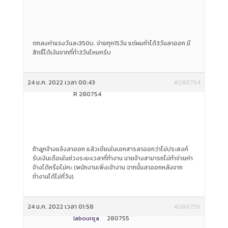
ตกลงค่าแรงวันละ350บ. จ่ายทุก15วัน แต่ผมทำได้3วันลาออก มี
สิทธิ์ได้เงินจากที่ทำ3วันไหมครับ
24 ม.ค. 2022 เวลา 00:43
#280754
R 280754
ถ้าลูกจ้างแจ้งลาออก แล้วเขียนในเอกสารลาออกว่าไม่ประสงค์
รับเงินเดือนในช่วงระยะเวลาที่ทำงาน นายจ้างสามารถไม่ทำจ่ายค่า
จ้างได้หรือไม่คะ (พนักงานเพิ่งเข้างาน จากนั้นลาออกหลังจาก
ทำงานได้ไม่กี่วัน)
24 ม.ค. 2022 เวลา 01:58
#280755
labourqa
280755