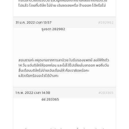
กรณีลาป่วยเกิน30วัน แล้วถูกให้ออกจากงานหลังจากเกิน30วัน
ไปแล้ว โดยที่บริษัท ไม่จ่าย เงินชดเชยหรือ จ้างออก ได้หรือไม่
31 ม.ค. 2022 เวลา 13:57
#282982
รุ้งรดา 282982
สอบถามค่ะ หยุดงานจากการลาป่วย ใบรับรองแพทย์ ลงให้กักตัว
14 วัน แต่บริษัทให้ออกก่อน และไม่ได้ไปเขียนใบลาออก พอถึงวัน
สิ้นเดือนบริษัทไม่จ่ายเงินเดือนให้ คือเราผิดหร๋อคะ
แล้วเรียกร้องอะไรได้บ้างคะ
1 ก.พ. 2022 เวลา 14:38
#283365
dd 283365