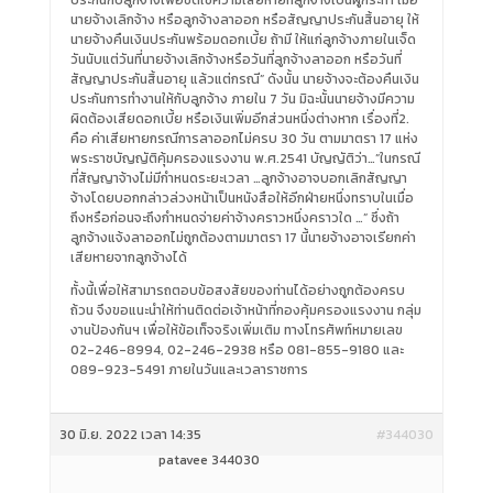
ประกันกับลูกจ้างเพื่อชดใช้ความเสียหายที่ลูกจ้างเป็นผู้กระทำ เมื่อ
นายจ้างเลิกจ้าง หรือลูกจ้างลาออก หรือสัญญาประกันสิ้นอายุ ให้
นายจ้างคืนเงินประกันพร้อมดอกเบี้ย ถ้ามี ให้แก่ลูกจ้างภายในเจ็ด
วันนับแต่วันที่นายจ้างเลิกจ้างหรือวันที่ลูกจ้างลาออก หรือวันที่
สัญญาประกันสิ้นอายุ แล้วแต่กรณี” ดังนั้น นายจ้างจะต้องคืนเงิน
ประกันการทำงานให้กับลูกจ้าง ภายใน 7 วัน มิฉะนั้นนายจ้างมีความ
ผิดต้องเสียดอกเบี้ย หรือเงินเพิ่มอีกส่วนหนึ่งต่างหาก เรื่องที่2.
คือ ค่าเสียหายกรณีการลาออกไม่ครบ 30 วัน ตามมาตรา 17 แห่ง
พระราชบัญญัติคุ้มครองแรงงาน พ.ศ.2541 บัญญัติว่า…”ในกรณี
ที่สัญญาจ้างไม่มีกำหนดระยะเวลา …ลูกจ้างอาจบอกเลิกสัญญา
จ้างโดยบอกกล่าวล่วงหน้าเป็นหนังสือให้อีกฝ่ายหนึ่งทราบในเมื่อ
ถึงหรือก่อนจะถึงกำหนดจ่ายค่าจ้างคราวหนึ่งคราวใด …” ซึ่งถ้า
ลูกจ้างแจ้งลาออกไม่ถูกต้องตามมาตรา 17 นี้นายจ้างอาจเรียกค่า
เสียหายจากลูกจ้างได้
ทั้งนี้เพื่อให้สามารถตอบข้อสงสัยของท่านได้อย่างถูกต้องครบ
ถ้วน จึงขอแนะนำให้ท่านติดต่อเจ้าหน้าที่กองคุ้มครองแรงงาน กลุ่ม
งานป้องกันฯ เพื่อให้ข้อเท็จจริงเพิ่มเติม ทางโทรศัพท์หมายเลข
02-246-8994, 02-246-2938 หรือ 081-855-9180 และ
089-923-5491 ภายในวันและเวลาราชการ
30 มิ.ย. 2022 เวลา 14:35
#344030
patavee 344030