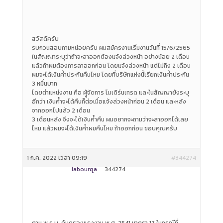
สวัสดีครับ
รบกวนสอบถามหน่อยครับ ผมสมัครงานเริ่มงานวันที่ 15/6/2565
ในสัญญาระบุว่าถ้าจะลาออกต้องแจ้งล่วงหน้า อย่างน้อย 2 เดือน
แล้วถ้าผมต้องการลาออกก่อน โดยแจ้งล่วงหน้า แต่ไม่ถึง 2 เดือน
ผมจะได้เงินค้ำประกันคืนไหม โดยที่บริษัทแห่งนี้เรียกเงินค้ำประกัน
3 หมื่นบาท
โดยตำแหน่งงาน คือ ผุูัจัดการ โมเดิร์นเทรด และในสัญญายังระบุ
อีกว่า เงินค้ำจะได้คืนก็ต่อเมื่อแจ้งล่วงหน้าก่อน 2 เดือน และหลัง
จากออกไปแล้ว 2 เดือน
3 เดือนหลัง จึงจะได้เงินค้ำคืน ผมอยากจะถามว่าจะลาออกได้เลย
ไหม แล้วผมจะได้เงินค้ำผมคืนไหม ถ้าออกก่อน ขอบคุณครับ
1 ก.ค. 2022 เวลา 09:19
#344274
labourqa
344274