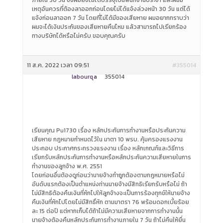
ภายใน 30 วัน ซึ่งผมยังไม่ได้บรรจุเป็นพนักงานประจำ และผมมี
เหตุอันควรที่ต้องลาออกก่อนโดยไม่ได้แจ้งล่วงหน้า 30 วัน แต่ได้
แจ้งก่อนลาออก 7 วัน โดยที่ไม่ได้มีของเสียหาย ผมอยากทราบว่า
ผมจะได้เงินประกันของเสียหายคืนไหม แล้วสามารถไปเรียกร้อง
ทางบริษัทได้หรือไม่ครับ ขอบคุณครับ
11 ส.ค. 2022 เวลา 09:51
#355014
labourqa
355014
เรียนคุณ Pu1730 เรื่อง หลักประกันการทำงานหรือประกันความ
เสียหาย กฎหมายกำหนดไว้ใน มาตา 10 พรบ. คุ้มครองแรงงาน
ประกอบ ประกาศกระทรวงแรงงาน เรื่อง หลักเกณฑ์และวิธีการ
เรียกรับหลักประกันการทำงานหรือหลักประกันความเสียหายในการ
ทำงานของลูกจ้าง พ.ศ. 2551
โดยก่อนอื่นต้องดูก่อนว่านายจ้างทำถูกต้องตามกฎหมายหรือไม่
อันดับแรกต้องเป็นตำแหน่งท่านนายจ้างมีสิทธิเรียกรับหรือไม่ ถ้า
ไม่มีสิทธิต้องคืนเงินที่หักไปให้ลูกจ้างจะเป็นการร้องทุกข์ให้นายจ้าง
คืนเงินที่หักไปโดยไม่มีสิทธิ์หัก ตามมาตรา 76 พร้อมดอกเบี้ยร้อย
ละ 15 ต่อปี แต่หากเก็บได้ถ้าไม่มีความเสียหายจากการทำงานนั้น
นายจ้างต้องคืนหลักประกันการทำงานภายใน 7 วัน ถ้าไม่คืนให้ยื่น