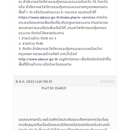
ณ สำนักงานสวัสดิการและคุ้มครองแรงงานจังหวัด 76 จังหวัด
หรือ สำนักงานสวัสดิการและคุ้มครองแรงงานกรุงเทพมหานคร
พื้นที่ 1-10 หรือร้องผ่านระบบ E-Service ของกรมได้ที่
https://www.labour.go.th/index.php/e-services
หากท่าน
ประสงค์สอบถามเพิ่มเติมเกี่ยวกับกฎหมายแรงงาน ท่านสามารถ
สอบถามรายละเอียดเพิ่มเติมได้ที่…กรมสวัสดิการและคุ้มครอง
แรงงาน ติดต่อได้หลายช่องทาง
1. สายด่วนโทร 1506 กด 3
2. สายด่วน 1546
3. ติดติด สำนักงานสวัสดิการและคุ้มครองแรงงานจังหวัด/
กรุงเทพฯ หมายเลขโทรศัพท์ จากเว็บไซต์
http://www.labour.go.th
เมนูติดต่อกรม เพื่อติดต่อเจ้าหน้าที่ใน
พื้นที่ที่ท่านทำงาน หรือจังหวัดของท่าน
6 ส.ค. 2022 เวลา 00:31
#354021
Pu1730 354021
ขอสอบถามครับ ผมโดนหักเงินประกันของเสียหายจากเงินเดือน
ทางสัญญาหรือเงื่อนไขของบริษัทกรณีลาออกต้องแจ้งล่วงหน้า