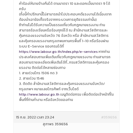
คำร้องให้นายจ้างคืนได้ ตามมาตรา 10 และดอกเบี้ยมาตรา 9 ได้
ครับ
(ทั้งนี้คำปรึกษานี้ไม่สามารถนำไปประกอบคดีแรงงานได้เนื่องจาก
ต้องนำเอาข้อเท็จจริงจากกระบวนการยุติธรรมเท่านั้น)
ถ้าท่านไม่ได้รับความเป็นธรรมเกี่ยวกับกฎหมายแรงงาน ท่าน
สามารถร้องเรียนหรือร้องทุกข์ได้ ณ สำนักงานสวัสดิการและ
คุ้มครองแรงงานจังหวัด 76 จังหวัด หรือ สำนักงานสวัสดิการ
และคุ้มครองแรงงานกรุงเทพมหานครพื้นที่ 1-10 หรือร้องผ่าน
ระบบ E-Service ของกรมได้ที่
https://www.labour.go.th/index.php/e-services
หากท่าน
ประสงค์สอบถามเพิ่มเติมเกี่ยวกับกฎหมายแรงงาน ท่านสามารถ
สอบถามรายละเอียดเพิ่มเติมได้ที่…กรมสวัสดิการและคุ้มครอง
แรงงาน ติดต่อได้หลายช่องทาง
1. สายด่วนโทร 1506 กด 3
2. สายด่วน 1546
3. ติดติด สำนักงานสวัสดิการและคุ้มครองแรงงานจังหวัด/
กรุงเทพฯ หมายเลขโทรศัพท์ จากเว็บไซต์
http://www.labour.go.th
เมนูติดต่อกรม เพื่อติดต่อเจ้าหน้าที่ใน
พื้นที่ที่ท่านทำงาน หรือจังหวัดของท่าน
15 ก.ย. 2022 เวลา 23:24
#359656
สุภาพร 359656