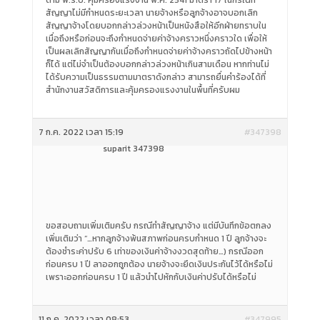
ตาม พ.ร.บ. คุ้มครองแรงงาน พ.ศ. 2541 มาตรา 17 ในกรณีที่
สัญญาไม่มีกำหนดระยะเวลา นายจ้างหรือลูกจ้างอาจบอกเลิก
สัญญาจ้างโดยบอกกล่าวล่วงหน้าเป็นหนังสือให้อีกฝ่ายทราบใน
เมื่อถึงหรือก่อนจะถึงกำหนดจ่ายค่าจ้างคราวหนึ่งคราวใด เพื่อให้
เป็นผลเลิกสัญญากันเมื่อถึงกำหนดจ่ายค่าจ้างคราวถัดไปข้างหน้า
ก็ได้ แต่ไม่จำเป็นต้องบอกกล่าวล่วงหน้าเกินสามเดือน หากท่านไม่
ได้รับความเป็นธรรมตามมาตราดังกล่าว สามารถยื่นคำร้องได้ที่
สำนักงานสวัสดิการและคุ้มครองแรงงานในพื้นที่ครับผม
7 ก.ค. 2022 เวลา 15:19
#347398
suparit 347398
ขอสอบถามเพิ่มเติมครับ กรณีทำสัญญาจ้าง แต่มีบันทึกข้อตกลง
เพิ่มเติมว่า “…หากลูกจ้างพ้นสภาพก่อนครบกำหนด 1 ปี ลูกจ้างจะ
ต้องชำระค่าปรับ 6 เท่าของเงินค่าจ้างงวดสุดท้าย…) กรณีออก
ก่อนครบ 1 ปี ลาออกถูกต้อง นายจ้างจะยึดเงินประกันไว้ได้หรือไม่
เพราะออกก่อนครบ 1 ปี แล้วนำไปหักกับเงินค่าปรับได้หรือไม่
11 ก.ค. 2022 เวลา 08:53
#347995