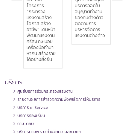
งาน
โครงการ
บริการออกใบ
สร้าง
ร
“กระทรวง
อนุญาตทำงาน
อาชีพ 
าร
แรงงานสร้าง
ของคนต่างด้าว
สังคม
งขับ
โอกาส สร้าง
ติดตามการ
บริหาร
อาชีพ” เดินหน้า
บริหารจัดการ
งาน
พัฒนาแรงงาน
แรงงานต่างด้าว
ศรีสะเกษ มอบ
เครื่องมือทำมา
หากิน สร้างราย
ได้อย่างยั่งยืน
บริการ
ศูนย์บริการร่วมกระทรวงแรงงาน
รายงานผลการสำรวจความพึงพอใจการให้บริการ
บริการ e-Service
บริการร้องเรียน
ถาม-ตอบ
บริการตามพ.ร.บ.อำนวยความสะดวกฯ