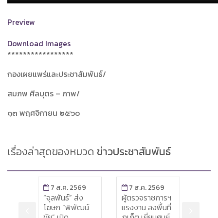
Preview
Download Images
*****************
กองเผยแพร่และประชาสัมพันธ์/
สมภพ ศีลบุตร – ภาพ/
๑๓ พฤศจิกายน ๒๕๖๐
เรื่องล่าสุดของหมวด
ข่าวประชาสัมพันธ์
569
7 ส.ค. 2569
7 ส.ค. 2569
8 ส
รงงาน
“จุลพันธ์” ส่ง
ผู้ตรวจราชการฯ
“จุลพ
หวัด
โฆษก “พิพัฒน์
แรงงาน ลงพื้นที่
“โฆษ
ตามผล
ชัย” เปิด
ภูเก็ต เยี่ยมศูนย์
ชัย” ล