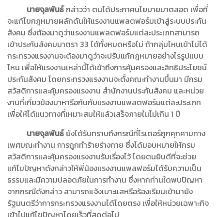
นายจุลพันธ์
กล่าวว่า ตนได้ประกาศนโยบายมาตลอด เพื่อที่
จะแก้ไขกฎหมายผลักดันให้แรงงานแพลตฟอร์มเข้าสู่ระบบประกัน
สังคม ซึ่งต้องมาดูว่าแรงงานแพลตฟอร์มแต่ละประเภทสามารถ
เข้าประกันสังคมมาตรา 33 ได้ทั้งหมดหรือไม่ ถ้ากลุ่มไหนเข้าไม่ได้
กระทรวงแรงงานจะต้องมาดูว่าจะปรับแก้กฎหมายอย่างไรรูปแบบ
ไหน เพื่อให้แรงงานเหล่านี้ได้เข้าถึงการคุ้มครองและสิทธิประโยชน์
ประกันสังคม โดยกระทรวงแรงงานจะตั้งคณะทำงานขึ้นมา มีกรม
สวัสดิการและคุ้มครองแรงงาน สำนักงานประกันสังคม และหน่วย
งานที่เกี่ยวข้องมาหารือกันกับแรงงานแพลตฟอร์มแต่ละประเภท
เพื่อให้ได้แนวทางที่เหมาะสมให้แล้วเสร็จภายในไม่เกิน 1 ปี
นายจุลพันธ์
ยังได้รับทราบถึงกรณีที่ไรเดอร์ถูกคุกคามทาง
เพศขณะทำงาน การถูกทำร้ายร่างกาย ซึ่งได้มอบหมายให้กรม
สวัสดิการและคุ้มครองแรงงานรับเรื่องไว้ โดยตนยินดีที่จะช่วย
แก้ไขปัญหาดังกล่าวให้พี่น้องแรงงานแพลฟอร์มได้รับความเป็น
ธรรมและมีความปลอดภัยในการทำงาน ซึ่งหากท่านใดพบปัญหา
จากกรณีดังกล่าว สามารถแจ้งเบาะแสหรือร้องเรียนเข้ามายัง
รัฐมนตรีว่าการกระทรวงแรงงานได้โดยตรง เพื่อให้หน่วยเฉพาะกิจ
เข้าไปแก้ไขปัญหาโดยเร็วที่สุดต่อไป