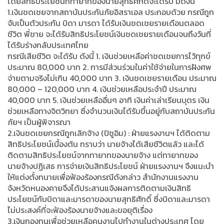
โดยสิทธิประโยชน์ที่ทายาทของนายสุทธิศักดิ์จะได้รับ มีดังนี้
1.เงินชดเชยจากสถาบันประกันภัยอิสราเอล ประกอบด้วย กรณีถูก
จับเป็นตัวประกัน บิดา มารดา ได้รับเงินชดเชยรายเดือนตลอด
ชีวิต พี่ชาย จะได้รับสิทธิประโยชน์เงินชดเชยรายเดือนจนถึงวันที่
ได้รับร่างกลับประเทศไทย
กรณีเสียชีวิต จะได้รับ ดังนี้ 1. เงินช่วยเหลือค่าชดเชยการไว้ทุกข์
ประมาณ 80,000 บาท 2. การมีส่วนร่วมในค่าใช้จ่ายในการฝังศพ
จ่ายตามจริงไม่เกิน 40,000 บาท 3. เงินชดเชยรายเดือน ประมาณ
80,000 – 120,000 บาท 4. เงินช่วยเหลือประจำปี ประมาณ
40,000 บาท 5. เงินช่วยเหลืออื่นๆ อาทิ เงินค่าเล่าเรียนบุตร เงิน
ช่วยเหลือทางจิตวิทยา ซึ่งจำนวนเงินได้รับขึ้นอยู่กับสถาบันประกัน
ภัยฯ เป็นผู้พิจารณา
2.เงินชดเชยกรณีถูกเลิกจ้าง (ปิซูอิม) : ฝ่ายแรงงานฯ ได้ติดตาม
สิทธิประโยชน์เบื้องต้น ทราบว่า นายจ้างได้เสียชีวิตแล้ว และได้
ติดตามสิทธิประโยชน์จากทายาทของนายจ้าง แต่ทายาทของ
นายจ้างปฏิเสธ การจ่ายเงินสิทธิประโยชน์ ฝ่ายแรงงานฯ จึงแนะนำ
ให้แต่งตั้งทนายเพื่อฟ้องร้องกรณีดังกล่าว สำนักงานแรงงาน
จังหวัดหนองคายจึงได้ประสานแจ้งผลการติดตามเงินสิทธิ
ประโยชน์กับบิดาและมารดาของนายสุทธิศักดิ์ ซึ่งบิดาและมารดา
ไม่ประสงค์ที่จะฟ้องร้องนายจ้างและขอยุติเรื่อง
3.เงินกองทุนเพื่อช่วยเหลือคนงานไปทำงานในต่างประเทศ โดย