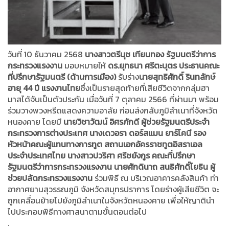
วันที่ 10 ธันวาคม 2568
นางสาวตรีนุช เทียนทอง รัฐมนตรีว่าการ
กระทรวงแรงงาน
มอบหมายให้
ดร.ยุทธนา ศรีตะบุตร ประธานคณะ
ที่ปรึกษารัฐมนตรี (ด้านการเมือง)
รับร่าง
นายสุทธิศักดิ์ รินทลักษ์
อายุ 44 ปี แรงงานไทย
ซึ่งเป็นรายสุดท้ายที่เสียชีวิตจากกลุ่มฮา
มาสได้จับเป็นตัวประกัน เมื่อวันที่ 7 ตุลาคม 2566 ที่ผ่านมา พร้อม
ร่วมวางพวงหรีดแสดงความอาลัย ก่อนส่งกลับภูมิลำเนาที่จังหวัด
หนองคาย โดยมี
นายวิชาวัฒน์ อิศรภักดี ผู้ช่วยรัฐมนตรีประจำ
กระทรวงการต่างประเทศ นางเดวอรา ดอร์สแมน ยาร์โคนี รอง
หัวหน้าคณะผู้แทนทางการทูต สถานเอกอัครราชทูตอิสราเอล
ประจำประเทศไทย นางสาวปวริศา ศรีชยังกูร คณะที่ปรึกษา
รัฐมนตรีว่าการกระทรวงแรงงาน นายศักดินาถ สนธิศักดิ์โยธิน ผู้
ช่วยปลัดกระทรวงแรงงาน
ร่วมพิธี ณ บริเวณอาคารคลังสินค้า ท่า
อากาศยานสุวรรณภูมิ จังหวัดสมุทรปราการ โดยร่างผู้เสียชีวิต จะ
ถูกเคลื่อนย้ายไปยังภูมิลำเนาในจังหวัดหนองคาย เพื่อให้ญาตินำ
ไปประกอบพิธีทางศาสนาตามขั้นตอนต่อไป
.