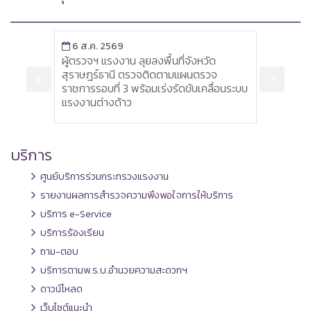
6 ส.ค. 2569
6 ส
พื่อ
ผู้ตรวจฯ แรงงาน ลุยลงพื้นที่จังหวัด
หัวหน
รณรัฐ
สุราษฎร์ธานี ตรวจติดตามแผนตรวจ
เครื่
ราชการรอบที่ 3 พร้อมเร่งรัดขับเคลื่อนระบบ
ส่งเส
แรงงานต่างด้าว
บริการ
ศูนย์บริการร่วมกระทรวงแรงงาน
รายงานผลการสำรวจความพึงพอใจการให้บริการ
บริการ e-Service
บริการร้องเรียน
ถาม-ตอบ
บริการตามพ.ร.บ.อำนวยความสะดวกฯ
ดาวน์โหลด
เว็บไซต์แนะนำ