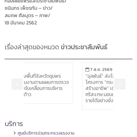
กองเผยแพร่และประชาสัมพันธ์/
ชนินทร เพ็ชรทับ – ข่าว/
สมภพ ศีลบุตร – ภาพ/
18 มีนาคม 2562
เรื่องล่าสุดของหมวด
ข่าวประชาสัมพันธ์
7 ส.ค. 2569
7
ุมพร
“จุลพันธ์” ส่งโฆษก “พิพัฒน์ชัย” เปิด
ผู้
การตรวจ
โครงการ “กระทรวงแรงงานสร้างโอกาส
เย
ริหาร
สร้างอาชีพ” เดินหน้าพัฒนาแรงงาน
คน
ศรีสะเกษ มอบเครื่องมือทำมาหากิน สร้าง
แร
รายได้อย่างยั่งยืน
บริการ
ศูนย์บริการร่วมกระทรวงแรงงาน