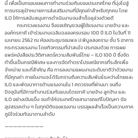
นี้ เพื่อเป็นกรอบแผนการทำงานร่วมกันของประเทศไทย ที่มุ่งไปสู่
การบรรลุเป้าหมายการส่งเสริมงานที่มีคุณค่าสำหรับทุกคน โดย
ILO ให้การสนับสนุนการดำเนินงานจนสำเร็จลุล่วงด้วยดี
กระทรวงแรงงาน จึงขอเชิญชวนผู้ใช้แรงงาน นายจ้าง และ
องค์กรภาคี เข้าร่วมงานเฉลิมฉลองครบรอบ 100 ปี ILO ในวันที่ 11
เมษายน 2562 ณ ห้องประชุมจอมพล ป.พิบูลสงคราม ชั้น 5 อาคาร
กระทรวงแรงงาน โดยกิจกรรมที่น่าสนใจ ประกอบด้วย การเผย
แพร่หนังสือประวัติศาสตร์ความสัมพันธ์ไทย – ILO 100 ปี ซึ่งจัด
ทำขึ้นเป็นกรณีพิเศษ และการจัดทำตราไปรษณียากรที่ระลึกเพื่อ
จำหน่าย และที่สำคัญ คือ การลงนามแผนงานระดับชาติว่าด้วยงาน
ที่มีคุณค่า ภายในงานจะได้รับทราบถึงความสัมพันธ์ระหว่างไทยและ
ILO และพัฒนาการด้านแรงงานใน 1 ศตวรรษที่ผ่านมา จนถึง
ปัจจุบันที่มีการทำงานร่วมกันแบบไตรภาคี นายจ้าง ลูกจ้าง และ
ILO อย่างเข้มแข็ง จนทำให้ประเทศไทยสามารถแก้ไขปัญหา ข้อ
อุปสรรคต่าง ๆ ในทุกมิติของแรงงาน บรรลุผลสำเร็จเป็นความภาค
ภูมิใจร่วมกันมาตามลำดับ
—————————