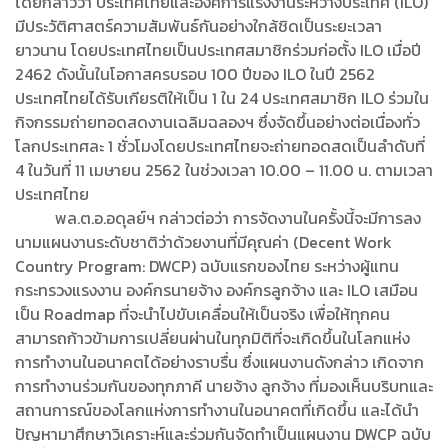
โดยกล่าวว่า ประเทศไทยและองค์การแรงงานระหว่างประเทศ (ILO)
มีประวัติศาสตร์ความสัมพันธ์กันอย่างใกล้ชิดเป็นระยะเวลา
ยาวนาน โดยประเทศไทยเป็นประเทศสมาชิกร่วมก่อตั้ง ILO เมื่อปี
2462 ดังนั้นในโอกาสครบรอบ 100 ปีของ ILO ในปี 2562
ประเทศไทยได้รับเกียรติให้เป็น 1 ใน 24 ประเทศสมาชิก ILO ร่วมใน
กิจกรรมถ่ายทอดสดงานเฉลิมฉลองฯ ซึ่งจัดขึ้นอย่างต่อเนื่องทั่ว
โลกประเทศละ 1 ชั่วโมงโดยประเทศไทยจะถ่ายทอดสดเป็นลำดับที่
4 ในวันที่ 11 เมษายน 2562 ในช่วงเวลา 10.00 – 11.00 น. ตามเวลา
ประเทศไทย
พล.ต.อ.อดุลย์ฯ กล่าวต่อว่า การจัดงานในครั้งนี้จะมีการลง
นามแผนงานระดับชาติว่าด้วยงานที่มีคุณค่า (Decent Work
Country Program: DWCP) ฉบับแรกของไทย ระหว่างผู้แทน
กระทรวงแรงงาน องค์กรนายจ้าง องค์กรลูกจ้าง และ ILO เสมือน
เป็น Roadmap ที่จะนำไปขับเคลื่อนให้เป็นจริง เพื่อให้ทุกคน
สามารถก้าวข้ามการเปลี่ยนผ่านในทุกมิติที่จะเกิดขึ้นในโลกแห่ง
การทำงานในอนาคตได้อย่างราบรื่น ซึ่งแผนงานดังกล่าว เกิดจาก
การทำงานร่วมกันของทุกภาคี นายจ้าง ลูกจ้าง ที่มองเห็นบริบทและ
สถานการณ์ของโลกแห่งการทำงานในอนาคตที่เกิดขึ้น และได้นำ
ปัญหามาศึกษาวิเคราะห์และร่วมกันจัดทำเป็นแผนงาน DWCP ฉบับ