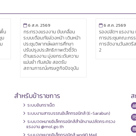
6 ส.ค. 2569
6 ส.ค. 2569
พื้น
กระทรวงแรงงาน ขับเคลื่อน
รองปลัดฯ แรงงาน 
ชุม
ระบบเตือนภัยล่วงหน้า เดินหน้า
การประชุมคณะกร
าม
ประชุมวิพากษ์ผลการศึกษา
การจัดงานวันสตรีสา
ปรับปรุงประสิทธิภาพตัวชี้วัด
2
ด้านแรงงาน มุ่งยกระดับความ
แม่นยำ ทันสมัย สอดรับ
สถานการณ์เศรษฐกิจปัจจุบัน
สำหรับข้าราชการ
สถ
ระบบอินทราเน็ต
ระบบงานสารบรรณอิเล็กทรอนิกส์ (E-Sarabun)
ระบบจดหมายอิเล็กทรอนิกส์สำนักงานปลัดกระทรวง
แรงงาน @mol.go.th
ระบบจดหมายอิเล็กทรอนิกส์ workD Mail