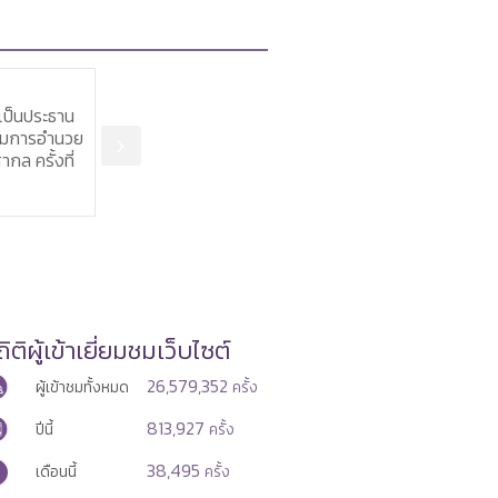
5 ส.ค. 2569
6 ส.ค. 2
เป็นประธาน
ผู้ตรวจฯ แรงงาน ลุยตรวจ
รองปลัดฯ 
รมการอำนวย
ราชการนครศรีธรรมราช เร่งขับ
การประชุม
กล ครั้งที่
เคลื่อนระบบแรงงานต่างด้าว
ติดตาม กา
พร้อมติดตามผลการปฏิบัติงาน
โครงการก
รอบที่ 3 ประจำปีงบประมาณ
ประชาชน ปี
พ.ศ. 2569
ิติผู้เข้าเยี่ยมชมเว็บไซต์
26,579,352
ผู้เข้าชมทั้งหมด
ครั้ง
813,927
ปีนี้
ครั้ง
38,495
เดือนนี้
ครั้ง