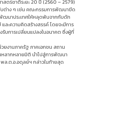
าสตร์ชาติระยะ 20 ปี (2560 – 2579)
ับต่าง ๆ เช่น คณะกรรมการพัฒนาขีด
พัฒนาประเทศให้หลุดพ้นจากกับดัก
ี และความคิดสร้างสรรค์ โดยจะมีการ
ับการเปลี่ยนแปลงในอนาคต ซึ่งผู้ที่
น่วยงานภาครัฐ ภาคเอกชน สถาน
นหลากหลายมิติ นำไปสู่การพัฒนา
พล.ต.อ.อดุลย์ฯ กล่าวในท้ายสุด