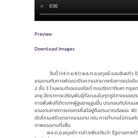
Preview
Download Images
วันนี้ (14 ก.ย.61) พล.ต.อ.อดุลย์ แสงสิงแก้ว รั
แรงงานกับการพัฒนาขีดความสามารถในการแข่งขันขอ
2 ชั้น 3 โรงแรมดิเอมเมอรัลด์ ถนนรัชดาภิเษก กรุ
อายุ อัตราการเจริญพันธุ์ที่ลดลงในทุกภูมิภาคข
การพึ่งพิงที่เกิดจากผู้สูงอายุสูงขึ้น ประกอบกั
แรงงานภาคการเกษตรซึ่งมีอยู่ถึงประมาณร้อยละ 40 แ
เชิงโครงสร้างตลาดแรงงาน เช่น การทำงานไม่ตรงกับส
ภาพแรงงานทั้งสิ้น
พล.ต.อ.อดุลย์ฯ กล่าวเพิ่มเติมว่า รัฐบาลภายใต้