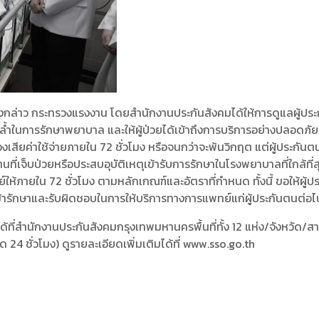
ังกล่าว กระทรวงแรงงาน โดยสำนักงานประกันสังคมได้ให้การดูแลผู้ประกั
อมล้ำในการรักษาพยาบาล และให้ผู้ป่วยได้เข้าถึงการบริการอย่างปลอดภัย
เสียค่าใช้จ่ายภายใน 72 ชั่วโมง หรือจนกว่าจะพ้นวิกฤต แต่ผู้ประกันต
นที่เจ็บป่วยหรือประสบอุบัติเหตุเข้ารับการรักษาในโรงพยาบาลที่ใกล้ท
ายใน 72 ชั่วโมง ตามหลักเกณฑ์และอัตราที่กำหนด ทั้งนี้ ขอให้ผู้ประ
อเข้ารักษาและรับผิดชอบในการให้บริการทางการแพทย์แก่ผู้ประกันตนต่อ
สำนักงานประกันสังคมกรุงเทพมหานครพื้นที่ทั้ง 12 แห่ง/จังหวัด/สาข
 24 ชั่วโมง) ดูรายละเอียดเพิ่มเติมได้ที่ www.sso.go.th