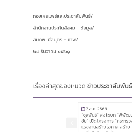
กองเผยแพร่และประชาสัมพันธ์/
สำนักงานประกันสังคม – ข้อมูล/
สมภพ ศีลบุตร – ภาพ/
๒๘ ธันวาคม ๒๕๖๑
เรื่องล่าสุดของหมวด
ข่าวประชาสัมพันธ์
7 ส.ค. 2569
7 ส.ค. 2569
“จุลพันธ์” ส่งโฆษก “พิพัฒน์
ผู้ตรวจราชการฯ แรงงาน
ชัย” เปิดโครงการ “กระทรวง
ลงพื้นที่ภูเก็ต เยี่ยมศูนย์บร
แรงงานสร้างโอกาส สร้าง
ออกใบอนุญาตทำงานของ