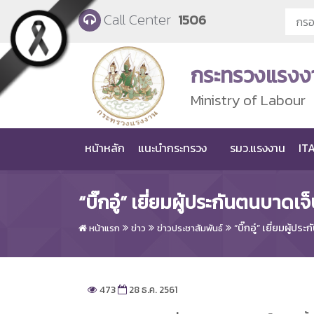
Skip to main content
Call Center
1506
กระทรวงแรงง
Ministry of Labour
หน้าหลัก
แนะนำกระทรวง
รมว.แรงงาน
ITA
“บิ๊กอู๋” เยี่ยมผู้ประกันตนบาดเจ็บ
“บิ๊กอู๋” เยี่ยมผู้ปร
หน้าแรก
ข่าว
ข่าวประชาสัมพันธ์
473
28 ธ.ค. 2561