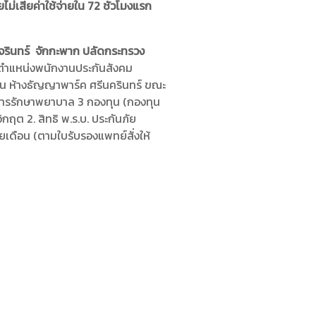
ไม่เสียค่าใช้จ่ายใน 72 ชั่วโมงแรก
รินทร์ จักกะพาก ปลัดกระทรวง
ี ตำแหน่งพนักงานประกันสังคม
าน ห้างธัญญาพาร์ค ศรีนครินทร์ ขณะ
การรักษาพยาบาล 3 กองทุน (กองทุน
ฤต 2. สิทธิ พ.ร.บ. ประกันภัย
ยเดือน (ตามใบรับรองแพทย์สั่งให้