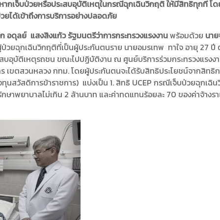
กเจ็บป่วยหรือประสบอุบัติเหตุในกรณีฉุกเฉินวิกฤติ ให้มีสิทธิทุกที่ โดย
่วยได้เข้าถึงการบริการอย่างปลอดภัย
 อดุลย์ แสงสิงแก้ว รัฐมนตรีว่าการกระทรวงแรงงาน
พร้อมด้วย
นายจ
้ป่วยฉุกเฉินวิกฤติที่เป็นผู้ประกันตนราย นายอมรเทพ ทาใจ อายุ 27 ป
ระสบอุบัติเหตุรถชน ขณะไปปฏิบัติงาน ณ ศูนย์บริการร่วมกระทรวงแรงง
าร เขตสวนหลวง กทม. โดยผู้ประกันตนจะได้รับสิทธิประโยชน์จากสิทธิ
นสวัสดิการข้าราชการ) แบ่งเป็น 1. สิทธิ UCEP กรณีเจ็บป่วยฉุกเฉินวิก
ารักษาพยาบาลไม่เกิน 2 ล้านบาท และค่าทดแทนร้อยละ 70 ของค่าจ้างรา