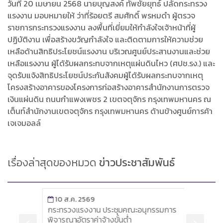
วันที่ 20 เมษายน 2568 นายบุญสงค์ ทัพชัยยุทธ์ ปลัดกระทรวง
แรงงาน มอบหมายให้ ว่าที่ร้อยตรี สมศักดิ์ พรหมดำ ผู้ตรวจ
ราชการกระทรวงแรงงาน ลงพื้นที่เยี่ยมให้กำลังใจเจ้าหน้าที่ผู้
ปฏิบัติงาน เพื่อสร้างขวัญกำลังใจ และติดตามการให้ความช่วย
เหลือด้านสิทธิประโยชน์แรงงาน บริเวณศูนย์ประสานงานและช่วย
เหลือแรงงาน ผู้ได้รับผลกระทบจากเหตุแผ่นดินไหว (ศปช.รง.) และ
จุดรับแจ้งสิทธิประโยชน์ประกันสังคมผู้ได้รับผลกระทบจากเหตุ
โครงสร้างอาคารของโครงการก่อสร้างอาคารสำนักงานการตรวจ
เงินแผ่นดิน ถนนกำแพงเพชร 2 เขตจตุจักร กรุงเทพมหานคร ณ
เต็นท์สำนักงานเขตจตุจักร กรุงเทพมหานคร ด้านข้างศูนย์การค้า
เจเจมอลล์
เรื่องล่าสุดของหมวด
ข่าวประชาสัมพันธ์
10 ส.ค. 2569
9 ส
ะ
กระทรวงแรงงาน ประชุมคณะอนุกรรมการ
“จุลพ
ด็จ
พิจารณาอัตราค่าจ้างขั้นต่ำ
ปราบ