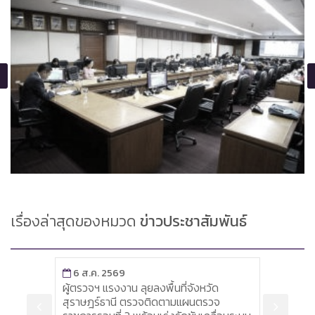
เรื่องล่าสุดของหมวด
ข่าวประชาสัมพันธ์
6 ส.ค. 2569
6 ส
พื่อ
ผู้ตรวจฯ แรงงาน ลุยลงพื้นที่จังหวัด
หัวหน
รณรัฐ
สุราษฎร์ธานี ตรวจติดตามแผนตรวจ
เครื่