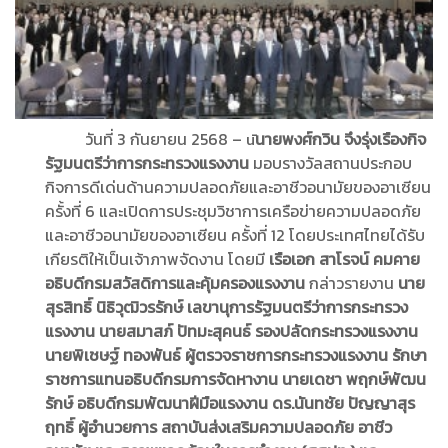
วันที่ 3 กันยายน 2568 – ū‌
นายพงศ์กวิน จึงรุ่งเรืองกิจ
รัฐมนตรีว่าการกระทรวงแรงงาน
มอบรางวัลสถานประกอบ
กิจการดีเด่นด้านความปลอดภัยและอาชีวอนามัยของอาเซียน
ครั้งที่ 6 และเปิดการประชุมวิชาการเครือข่ายความปลอดภัย
และอาชีวอนามัยของอาเซียน ครั้งที่ 12 โดยประเทศไทยได้รับ
เกียรติให้เป็นเจ้าภาพจัดงาน โดยมี
เรือเอก สาโรจน์ คมคาย
อธิบดีกรมสวัสดิการและคุ้มครองแรงงาน
กล่าวรายงาน
นาย
สุรสิทธิ์ นิธิวุฒิวรรักษ์ เลขานุการรัฐมนตรีว่าการกระทรวง
แรงงาน นายสมาสภ์ ปัทมะสุคนธ์ รองปลัดกระทรวงแรงงาน
นายพิเชษฐ์ ทองพันธ์ ผู้ตรวจราชการกระทรวงแรงงาน รักษา
ราชการแทนอธิบดีกรมการจัดหางาน นายเดชา พฤกษ์พัฒน
รักษ์ อธิบดีกรมพัฒนาฝีมือแรงงาน ดร.นันทชัย ปัญญาสุร
ฤทธิ์ ผู้อำนวยการ สถาบันส่งเสริมความปลอดภัย อาชีว