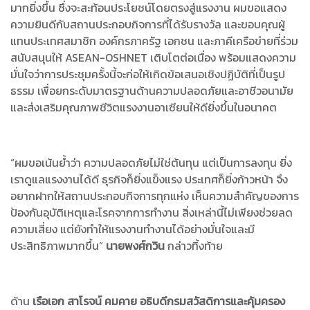
มากยิ่งขึ้น ซึ่งจะสะท้อนประโยชน์โดยตรงสู่แรงงาน ผมขอแสดง
ความยินดีกับสถานประกอบกิจการที่ได้รับรางวัล และขอบคุณผู้
แทนประเทศสมาชิก องค์กรภาครัฐ เอกชน และภาคีเครือข่ายที่ร่วม
สนับสนุนให้ ASEAN-OSHNET เติบโตต่อเนื่อง พร้อมแสดงความ
มั่นใจว่าการประชุมครั้งนี้จะก่อให้เกิดข้อเสนอเชิงปฏิบัติที่เป็นรูป
ธรรม เพื่อยกระดับมาตรฐานด้านความปลอดภัยและอาชีวอนามัย
และส่งเสริมคุณภาพชีวิตแรงงานอาเซียนให้ดียิ่งขึ้นในอนาคต
“ผมขอเน้นย้ำว่า ความปลอดภัยไม่ใช่ต้นทุน แต่เป็นการลงทุน ยิ่ง
เราดูแลแรงงานได้ดี ธุรกิจก็ยิ่งแข็งแรง ประเทศก็ยิ่งก้าวหน้า จึง
อยากฝากให้สถานประกอบกิจการทุกแห่ง เห็นความสำคัญของการ
ป้องกันอุบัติเหตุและโรคจากการทำงาน สิ่งเหล่านี้ไม่เพียงช่วยลด
ความเสี่ยง แต่ยังทำให้แรงงานทำงานได้อย่างมั่นใจและมี
ประสิทธิภาพมากขึ้น”
นายพงศ์กวิน
กล่าวทิ้งท้าย
ด้าน
เรือเอก สาโรจน์ คมคาย อธิบดีกรมสวัสดิการและคุ้มครอง