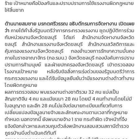
ร้าย เป้าหมายคือป้องกันและปราบปรามการใช้แรงงานผิดกฎหมาย
ให้สิ้นซาก
ด้านนายสมชาย มรกตศรีวรรณ อธิบดีกรมการจัดหางาน เปิดเผย
ว่า
ภายใต้คำสั่งรัฐมนตรีว่าการกระทรวงแรงงาน ชุดปฏิบัติการร่วม
กับหน่วยงานจังหวัดชลบุรี ได้แก่ สำนักงานจัดหางานจังหวัด
ชลบุรี สำนักงานแรงงานจังหวัดชลบุรี สำนักงานสวัสดิการและ
คุ้มครองแรงงานจังหวัดชลบุรี กองอำนวยการรักษาความมั่นคง
ภายในราชอาณาจักร (กอ.รมน.) จังหวัดชลบุรี กองบังคับการปราบ
ปรามการค้ามนุษย์ และฝ่ายปกครองจังหวัดชลบุรี เข้าตรวจสอบ
โรงงานเป้าหมาย หลังรับข้อสั่งการเร่งด่วนของรัฐมนตรีว่าการ
กระทรวงแรงงาน และได้รับข้อมูลยืนยันว่ามีแรงงานต่างด้าวทำงาน
โดยผิดกฎหมาย
ผลการตรวจสอบ พบแรงงานต่างชาติรวม 32 คน แบ่งเป็น
สัญชาติจีน 4 คน และเมียนมา 28 คน โดยมี 4 คนทำงานโดยไม่มี
ใบอนุญาต และอีก 28 คนไม่แจ้งต่อนายทะเบียนเกี่ยวกับการ
เปลี่ยนแปลงข้อมูลนายจ้างและลักษณะงานตามเวลาที่กฎหมาย
กำหนด นอกจากนี้ ยังพบนายจ้าง 1 ราย กระทำผิด เจ้าหน้าที่จึง
แจ้งข้อกล่าวหาและควบคุมตัวส่งพนักงานสอบสวนสถานีตำรวจ
ภูธรบ้านบึงดำเนินคดีทันที