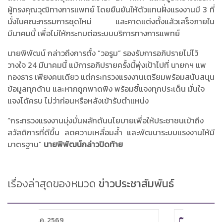
ผู้ทรงคุณวุฒิทางการแพทย์ โดยยืนยันให้ตัวแทนฝั่งแรงงานมี 3 ที่
นั่งในคณะกรรมการชุดใหม่ และคาดแต่งตั้งแล้วเสร็จภายใน
มีนาคมนี้ เพื่อไม่ให้กระทบต่อระบบบริการทางการแพทย์
นายพิพัฒน์ กล่าวถึงการตั้ง “วอรูม” รองรับการอภิปรายไม่ไว้
วางใจ 24 มีนาคมนี้ แม้การอภิปรายครั้งนี้พุ่งเป้าไปที่ นายกฯ แพ
ทองธาร เพียงคนเดียว แต่กระทรวงแรงงานเตรียมพร้อมสนับสนุน
ข้อมูลทุกด้าน และหากถูกพาดพิง พร้อมชี้แจงทุกประเด็น มั่นใจ
แจงได้ครบ ไม่ว่าก่อนหรือหลังเข้ารับตำแหน่ง
“กระทรวงแรงงานมุ่งมั่นผลักดันนโยบายเพื่อให้ประชาชนเข้าถึง
สวัสดิการที่ดีขึ้น ลดความเหลื่อมล้ำ และพัฒนาระบบแรงงานให้มี
มาตรฐาน”
นายพิพัฒน์กล่าวปิดท้าย
เรื่องล่าสุดของหมวด
ข่าวประชาสัมพันธ์
8 ส.ค. 2569