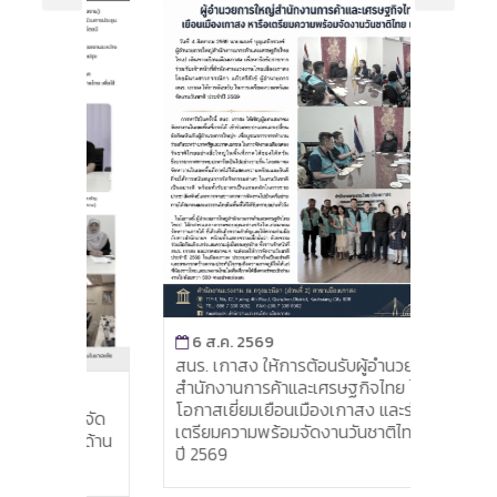
6 ส.ค. 2569
สนร. เกาสง ให้การต้อนรับผู้อำนวยการใหญ่
สำนักงานการค้าและเศรษฐกิจไทย ไทเป ใน
5 ส
โอกาสเยี่ยมเยือนเมืองเกาสง และร่วมหารือ
ฝ่ายแ
รจัด
เตรียมความพร้อมจัดงานวันชาติไทย ประจำ
ฝ่ายแ
อด้าน
ปี 2569
ปีงบ