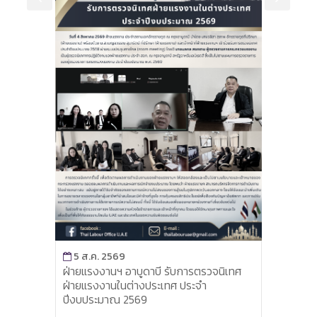
ใหญ่
ใน
5 ส.ค. 2569
4 ส.ค
รือ
ฝ่ายแรงงานฯ อาบูดาบี รับการตรวจนิเทศ
สนร. ฮ
ะจำ
ฝ่ายแรงงานในต่างประเทศ ประจำ
วันเข้
ปีงบประมาณ 2569