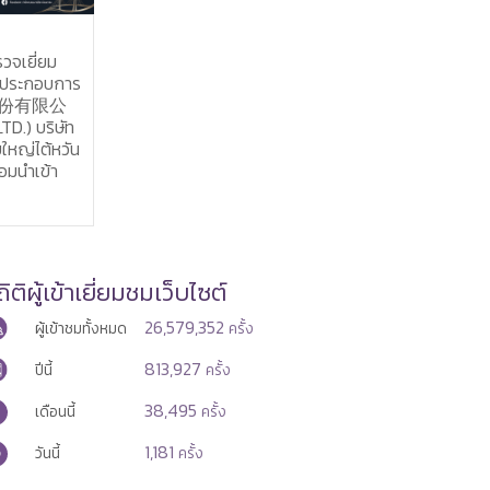
7 ส.ค. 2569
สนร.มาเลเซีย-การประ
าร
พิจารณาการจัดทำบั
เข้าใจว่าด้วยความร่วม
ท
แรงงานระหว่างไทย-ม
ัน
ิติผู้เข้าเยี่ยมชมเว็บไซต์
26,579,352
ผู้เข้าชมทั้งหมด
ครั้ง
813,927
ปีนี้
ครั้ง
38,495
เดือนนี้
ครั้ง
1,181
วันนี้
ครั้ง