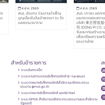
4 ส.ค. 2569
4 ส.ค. 2569
สนร. เกาสง ออกตรวจเยี่ยม
สนร. ฮ่องกง ร่วมงานบำเพ็ญ
และตรวจสอบสถานประกอบก
บุญเนื่องในวันเข้าพรรษา ณ วัด
บริษัท 東丕營造股份有限公
เมฆธรรมวนาราม
司 (DONG PI CO., LTD.) บริษั
รับเหมาก่อสร้างรายใหญ่ไต้หว
เพื่อเตรียมความพร้อมนำเข้า
แรงงานไทย
สำหรับข้าราชการ
สถ
ระบบอินทราเน็ต
ระบบงานสารบรรณอิเล็กทรอนิกส์ (E-Sarabun)
ระบบจดหมายอิเล็กทรอนิกส์สำนักงานปลัดกระทรวง
แรงงาน @mol.go.th
ระบบจดหมายอิเล็กทรอนิกส์ workD Mail
ระบบ DPIS6 สำนักงานปลัดกระทรวงแรงงานและสำนักงาน
รัฐมนตรี