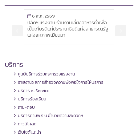
6 ส.ค. 2569
6 ส
มคณะ
ปลัดฯ แรงงาน ร่วมงานเลี้ยงอาหารค่ำเพื่อ
ผู้ตร
้าง
เป็นเกียรติแก่ประธานาธิบดีแห่งสาธารณรัฐ
สุรา
แห่งสหภาพเมียนมา
ราชกา
แรงงา
บริการ
ศูนย์บริการร่วมกระทรวงแรงงาน
รายงานผลการสำรวจความพึงพอใจการให้บริการ
บริการ e-Service
บริการร้องเรียน
ถาม-ตอบ
บริการตามพ.ร.บ.อำนวยความสะดวกฯ
ดาวน์โหลด
เว็บไซต์แนะนำ