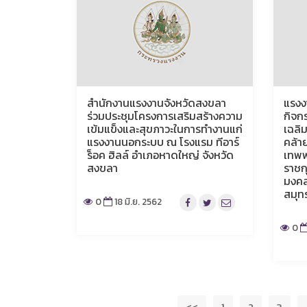
สำนักงานแรงงานจังหวัดสงขลา
แรงง
ร่วมประชุมโครงการเสริมสร้างความ
กิจก
เข้มแข็งและสุขภาวะในการทำงานแก่
เฉลิม
แรงงานนอกระบบ ณ โรงแรม ทีอาร์
คล้า
ร็อค ฮิลล์ อำเภอหาดใหญ่ จังหวัด
เทพพ
สงขลา
ราชก
มงคล
สมุท
0
18 มิ.ย. 2562
0
<<
1
2
3