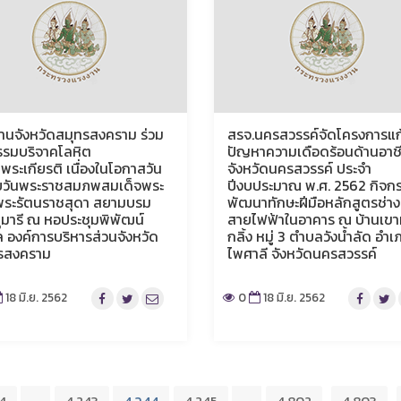
านจังหวัดสมุทรสงคราม ร่วม
สรจ.นครสวรรค์จัดโครงการแก
รรมบริจาคโลหิต
ปัญหาความเดือดร้อนด้านอาช
พระเกียรติ เนื่องในโอกาสวัน
จังหวัดนครสวรรค์ ประจำ
ยวันพระราชสมภพสมเด็จพระ
ปีงบประมาณ พ.ศ. 2562 กิจก
ระรัตนราชสุดา สยามบรม
พัฒนาทักษะฝีมือหลักสูตรช่าง
ุมารี ณ หอประชุมพิพัฒน์
สายไฟฟ้าในอาคาร ณ บ้านเขา
 องค์การบริหารส่วนจังหวัด
กลิ้ง หมู่ 3 ตำบลวังน้ำลัด อำเ
รสงคราม
ไพศาลี จังหวัดนครสวรรค์
18 มิ.ย. 2562
0
18 มิ.ย. 2562
4
4,243
4,245
4,802
4,803