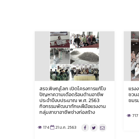
สรจ.พิษณุโลก เปิดโครงการแก้ไข
แรงง
ปัญหาความเดือดร้อนด้านอาชีพ
ชวนส
ประจำปีงบประมาณ พ.ศ. 2563
ชมร
กิจกรรมพัฒนาทักษะฝีมือแรงงาน
กลุ่มสาขาอาชีพช่างก่อสร้าง
717
174
21 ม.ค. 2563