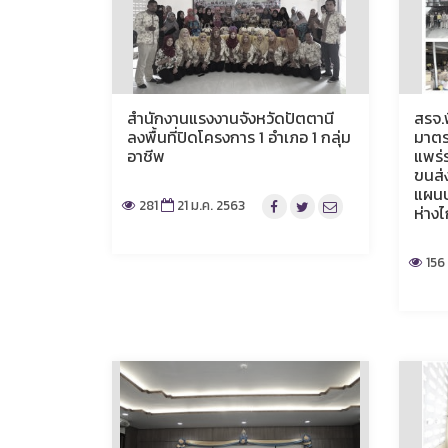
สำนักงานแรงงานจังหวัดปัตตานี
สรจ.
ลงพื้นที่ปิดโครงการ 1 อำเภอ 1 กลุ่ม
มาตร
อาชีพ
แพร่
ขนส่
แผนป
281
21 ม.ค. 2563
ห่าง
156