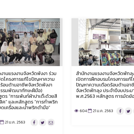
กงานแรงงานจังหวัดพังงา ร่วม
สำนักงานแรงงานจังหวัดพัทลุ
เปิดโครงการแก้ไขปัญหาความ
เปิดการฝึกอบรมโครงการแก้ไ
นร้อนด้านอาชีพจังหวัดพังงา
ปัญหาความเดือดร้อนด้านอาช
กรรมพัฒนาทักษะฝีมือ)
จังหวัดพัทลุง ประจำปีงบประ
ูตร “การเพ้นท์ผ้าปาเต๊ะด้วยสี
พ.ศ.2563 หลักสูตร การมัดย้
ิลิค” และหลักสูตร “การทำพริก
ดเครื่องและน้ำพริกตำมือ”
604
21 ม.ค. 2563
21 ม.ค. 2563