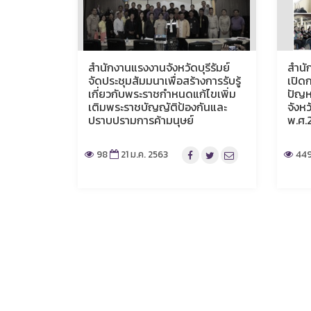
สำนักงานแรงงานจังหวัดบุรีรัมย์
สำนั
จัดประชุมสัมมนาเพื่อสร้างการรับรู้
เปิด
เกี่ยวกับพระราชกำหนดแก้ไขเพิ่ม
ปัญห
เติมพระราชบัญญัติป้องกันและ
จังห
ปราบปรามการค้ามนุษย์
พ.ศ.
98
21 ม.ค. 2563
44