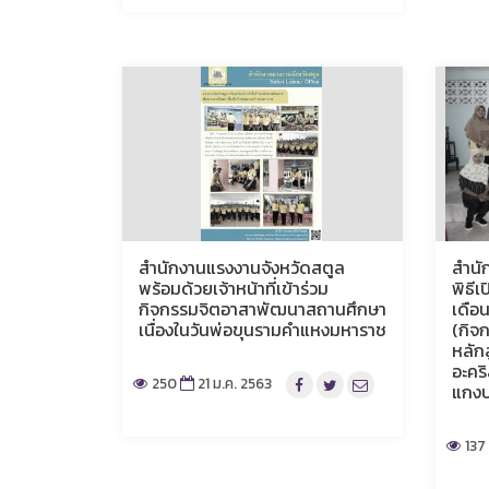
สำนักงานแรงงานจังหวัดสตูล
สำนั
พร้อมด้วยเจ้าหน้าที่เข้าร่วม
พิธี
กิจกรรมจิตอาสาพัฒนาสถานศึกษา
เดือ
เนื่องในวันพ่อขุนรามคำแหงมหาราช
(กิจ
หลักส
อะคร
250
21 ม.ค. 2563
แกงบ
137