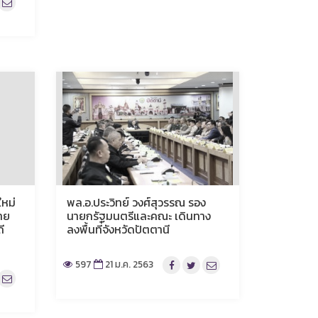
ใหม่
พล.อ.ประวิทย์ วงศ์สุวรรณ รอง
าย
นายกรัฐมนตรีและคณะ เดินทาง
ี
ลงพื้นที่จังหวัดปัตตานี
597
21 ม.ค. 2563