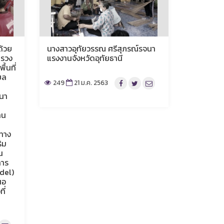
ด้วย
นางสาวอุทัยวรรณ ศรีสุภรณ์รจนา
ทรวง
แรงงานจังหวัดอุทัยธานี
้นที่
บล
249
21 ม.ค. 2563
ฒนา
าน
ทาง
ิม
น
การ
odel)
นอ
ี่