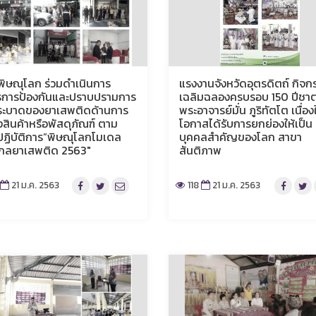
พิษณุโลก ร่วมดำเนินการ
แรงงานจังหวัดอุตรดิตถ์ กิจก
การป้องกันและปราบปรามการ
เฉลิมฉลองครบรอบ 150 ปีชา
ระบาดของยาเสพติดด้านการ
พระอาจารย์มั่น ภูริทัตโต เนื่อง
งสินค้าหรือพัสดุภัณฑ์ ตาม
โอกาสได้รับการยกย่องให้เป็น
ฏิบัติการ”พิษณุโลกโมเดล
บุคคลสำคัญของโลก สาขา
ไกลยาเสพติด 2563″
สันติภาพ
21 ม.ค. 2563
118
21 ม.ค. 2563