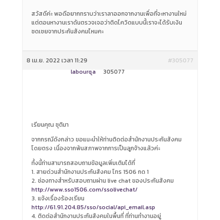
สวัสดีค่ะ พอดีอยากทราบว่าเราลาออกจากงานเพื่อที่จะหางานใหม่
แต่ตอนหางานเราดันตรวจเจอว่าติดโควิดแบบนี้เราจะได้รับเงิน
ชดเชยจากประกันสังคมไหมคะ
8 เม.ย. 2022 เวลา 11:29
#305077
labourqa
305077
เรียนคุณ ชุติมา
จากกรณีดังกล่าว ขอแนะนำให้ท่านติดต่อสำนักงานประกันสังคม
โดยตรง เนื่องจากพ้นสภาพจากการเป็นลูกจ้างแล้วค่ะ
ทั้งนี้ท่านสามารถสอบถามข้อมูลเพิ่มเติมได้ที่
1. สายด่วนสำนักงานประกันสังคม โทร 1506 กด 1
2. ช่องทางสำหรับสอบถามผ่าน live chat ของประกันสังคม
http://www.sso1506.com/ssolivechat/
3. แจ้งเรื่องร้องเรียน
http://61.91.204.85/sso/social/api_email.asp
4. ติดต่อสำนักงานประกันสังคมในพื้นที่ ที่ท่านทำงานอยู่