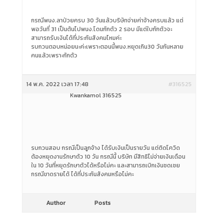
กรณีพนง.ลาป่วยครบ 30 วันแล้วบริษัทจ่ายค่าจ้างครบแล้ว แต่
พอวันที่ 31 เป็นต้นไปพนง.โดนกักตัว 2 รอบ มีแต่ใบกักตัวจะ
สามารถรับเงินได้ที่ประกันสังคมไหมค่ะ
รบกวนตอบหน่อยนะค่ะเพราะตอนนี้พนง.หยุดเกิน30 วันกันหลาย
คนแล้วเพราะกักตัว
14 พ.ค. 2022 เวลา 17:48
#316525
Kwankamol 316525
รบกวนสอบ กรณีเป็นลูกจ้าง ได้รับเงินเป็นรายวัน แต่ติดโควิด
ต้องหยุดงานรักษาตัว 10 วัน กรณีนี้ บริษัท มีสิทธิไม่จ่ายเงินเดือน
ใน 10 วันที่หยุดรักษาตัวได้หรือไม่คะ และสามารถเบิกเงินชดเชย
กรณีขาดรายได้ ได้ที่ประกันสังคมหรือไม่คะ
Author
Posts