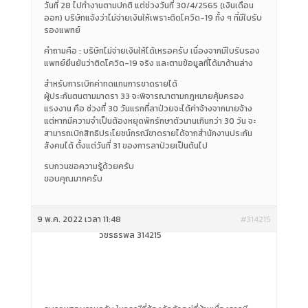
วันที่ 28 ไปทำงานตามปกติ แต่ช่วงวันที่ 30/4/2565 (เงินเดือน
ออก) บริษัทแจ้งว่าไม่จ่ายเงินให้เพราะติดโควิด-19 ทั้ง ๆ ที่มีใบรับ
รองแพทย์
คำถามคือ : บริษัทไม่จ่ายเงินให้ได้เหรอครับ เนื่องจากมีใบรับรอง
แพทย์ยืนยันว่าติดโควิด-19 จริง และตามข้อมูลที่ได้มาด้านล่าง
สำหรับการเบิกค่าทดแทนการขาดรายได้
ผู้ประกันตนตามมาดรา 33 จะพิจารณาตามกฎหมายคุ้มครอง
แรงงาน คือ ช่วงที่ 30 วันแรกที่ลาป่วยจะได้ค่าจ้างจากนายจ้าง
แต่หากมีความจำเป็นต้องหยุดพักรักษาตัวนานเกินกว่า 30 วัน จะ
สามารถเบิกสิทธิประโยชน์กรณีขาดรายได้จากสำนักงานประกัน
สังคมได้ ตั้งแต่วันที่ 31 ของการลาป่วยเป็นต้นไป
รบกวนขอความรู้ด้วยครับ
ขอบคุณมากครับ
9 พ.ค. 2022 เวลา 11:48
#314215
วัชร์ธีรพล 314215