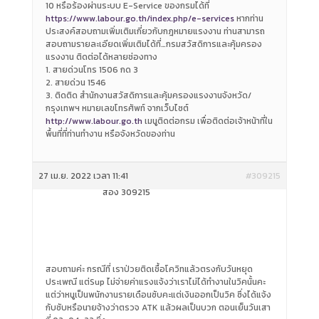
10 หรือร้องผ่านระบบ E-Service ของกรมได้ที่
https://www.labour.go.th/index.php/e-services
หากท่าน
ประสงค์สอบถามเพิ่มเติมเกี่ยวกับกฎหมายแรงงาน ท่านสามารถ
สอบถามรายละเอียดเพิ่มเติมได้ที่…กรมสวัสดิการและคุ้มครอง
แรงงาน ติดต่อได้หลายช่องทาง
1. สายด่วนโทร 1506 กด 3
2. สายด่วน 1546
3. ติดติด สำนักงานสวัสดิการและคุ้มครองแรงงานจังหวัด/
กรุงเทพฯ หมายเลขโทรศัพท์ จากเว็บไซต์
http://www.labour.go.th
เมนูติดต่อกรม เพื่อติดต่อเจ้าหน้าที่ใน
พื้นที่ที่ท่านทำงาน หรือจังหวัดของท่าน
27 เม.ย. 2022 เวลา 11:41
#309215
สอง 309215
สอบถามค่ะ กรณีที่ เราป่วยติดเชื้อโควิทแล้วตรงกับวันหยุด
ประเพณี แต่Sup ไม่จ่ายค่าแรงแจ้งว่าเราไม่ได้ทำงานในวิคนั้นคะ
แต่ว่าหนูเป็นพนักงานรายเดือนซับคะแต่เงินออกเป็นวิค ซึ่งได้แจ้ง
กับซับหรือนายจ้างว่าตรวจ ATK แล้วผลเป็นบวก ตอนเย็นวันเสา