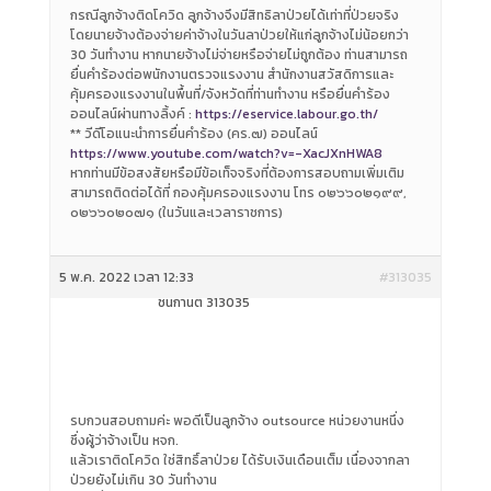
กรณีลูกจ้างติดโควิด ลูกจ้างจึงมีสิทธิลาป่วยได้เท่าที่ป่วยจริง
โดยนายจ้างต้องจ่ายค่าจ้างในวันลาป่วยให้แก่ลูกจ้างไม่น้อยกว่า
30 วันทำงาน หากนายจ้างไม่จ่ายหรือจ่ายไม่ถูกต้อง ท่านสามารถ
ยื่นคำร้องต่อพนักงานตรวจแรงงาน สำนักงานสวัสดิการและ
คุ้มครองแรงงานในพื้นที่/จังหวัดที่ท่านทำงาน หรือยื่นคำร้อง
ออนไลน์ผ่านทางลิ้งค์ :
https://eservice.labour.go.th/
** วีดีโอแนะนำการยื่นคำร้อง (คร.๗) ออนไลน์
https://www.youtube.com/watch?v=-XacJXnHWA8
หากท่านมีข้อสงสัยหรือมีข้อเท็จจริงที่ต้องการสอบถามเพิ่มเติม
สามารถติดต่อได้ที่ กองคุ้มครองแรงงาน โทร ๐๒๖๖๐๒๑๙๙,
๐๒๖๖๐๒๐๗๑ (ในวันและเวลาราชการ)
5 พ.ค. 2022 เวลา 12:33
#313035
ชนกานต์ 313035
รบกวนสอบถามค่ะ พอดีเป็นลูกจ้าง outsource หน่วยงานหนึ่ง
ซึ่งผู้ว่าจ้างเป็น หจก.
แล้วเราติดโควิด ใช่สิทธิ์ลาป่วย ได้รับเงินเดือนเต็ม เนื่องจากลา
ป่วยยังไม่เกิน 30 วันทำงาน