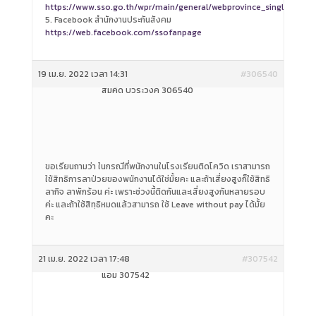
https://www.sso.go.th/wpr/main/general/webprovince_singleview_d
5. Facebook สำนักงานประกันสังคม
https://web.facebook.com/ssofanpage
19 เม.ย. 2022 เวลา 14:31
#306540
สมคิด บัวระวงค์ 306540
ขอเรียนถามว่า ในกรณีที่พนักงานในโรงเรียนติดโควิด เราสามารถ
ใช้สิทธิการลาป่วยของพนักงานได้ใช่มั้ยคะ และถ้าเสี่ยงสูงก็ใช้สิทธิ
ลากิจ ลาพักร้อน ค่ะ เพราะช่วงนี้ติดกันและเสี่ยงสูงกันหลายรอบ
ค่ะ และถ้าใช้สิทฺธิหมดแล้วสามารถ ใช้ Leave without pay ได้มั้ย
คะ
21 เม.ย. 2022 เวลา 17:48
#307542
แอม 307542