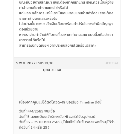
ขณะที่ป่วยตามสัญญา หจก.ต้องหาคนมาแทน หจก.ควรเป็นผู้จ่าย
ค่าจ้างคนที่มาทำงานแทนใช่หรือไม่
แต่ หจก.ผลักภาระมาให้เราเป็นคนหาคนแทนจ่ายค่าจ้าง เราจะต้อง
จ่ายค่าจ้างดังกล่าวหรือไม่
ไม่อย่างนั้น หจก.จะหักเงินเดือนพร้อมค่าปรับในการทำผิดสัญญา
ต่อหน่วยงาน
หากเราจ่ายค่าจ้างให้กับคนที่เราหามาทำงานแทน แบบนี้จะถือว่าเรา
ขาดรายได้หรือไม่
สามารถเบิกชดเชยฯ จากประกันสังคมได้หรือเปล่าคะ
5 พ.ค. 2022 เวลา 19:36
#313141
บุยส์ 313141
เนื่องจากคุณแม่ได้ติดโควิด-19 ขอเรียง Timeline ดังนี้
วันที่ 14/4/2565 พบเชื้อ
วันที่ 15 ลงทะเบียนเข้ารักษาตัว HI และได้รับอุปกรณ์
วันที่ 16 – 25 เมษายน 2565 ( ไม่แน่ใจในใบรับรองแพทย์ระบุไว้ว่า
ถึงวันที่ 24 หรือ 25 )