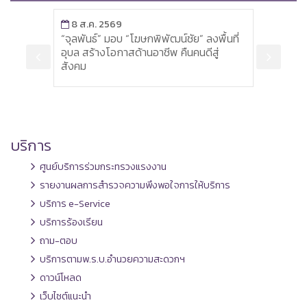
8 ส.ค. 2569
8 ส
ะดับ
“จุลพันธ์” มอบ “โฆษกพิพัฒน์ชัย” ลงพื้นที่
ปลัด
ู้
อุบล สร้างโอกาสด้านอาชีพ คืนคนดีสู่
โครงก
อบ
สังคม
สูงกร
บริการ
ศูนย์บริการร่วมกระทรวงแรงงาน
รายงานผลการสำรวจความพึงพอใจการให้บริการ
บริการ e-Service
บริการร้องเรียน
ถาม-ตอบ
บริการตามพ.ร.บ.อำนวยความสะดวกฯ
ดาวน์โหลด
เว็บไซต์แนะนำ