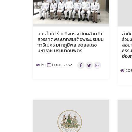
สนร.ไทเป ร่วมกิจกรรมวันคล้ายวัน
สำนั
สวรรคตพระบาทสมเด็จพระบรมชน
ร่วม
กาธิเบศร มหาภูมิพล อดุลยเดช
ลอยก
มหาราช บรมนาถบพิตร
ธรรม
ฮ่อง
153
13 ธ.ค. 2562
20