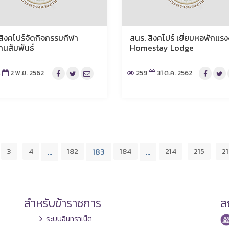
สิงคโปร์จัดกิจกรรมกีฬา
สนร. สิงคโปร์ เยี่ยมหอพักแร
านสัมพันธ์
Homestay Lodge
4
2 พ.ย. 2562
259
31 ต.ค. 2562
3
4
182
184
214
215
2
…
183
…
สำหรับข้าราชการ
สถ
ระบบอินทราเน็ต